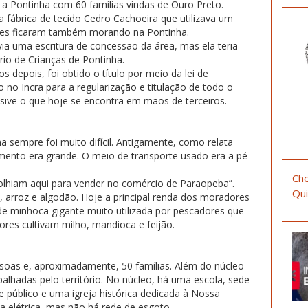
u a Pontinha com 60 famílias vindas de Ouro Preto.
a fábrica de tecido Cedro Cachoeira que utilizava um
les ficaram também morando na Pontinha.
a uma escritura de concessão da área, mas ela teria
rio de Crianças de Pontinha.
s depois, foi obtido o título por meio da lei de
no Incra para a regularização e titulação de todo o
lusive o que hoje se encontra em mãos de terceiros.
a sempre foi muito difícil. Antigamente, como relata
imento era grande. O meio de transporte usado era a pé
Che
olhiam aqui para vender no comércio de Paraopeba”.
Qui
 arroz e algodão. Hoje a principal renda dos moradores
e minhoca gigante muito utilizada por pescadores que
ores cultivam milho, mandioca e feijão.
oas e, aproximadamente, 50 famílias. Além do núcleo
palhadas pelo território. No núcleo, há uma escola, sede
e público e uma igreja histórica dedicada à Nossa
a elétrica, mas não há rede de esgoto.