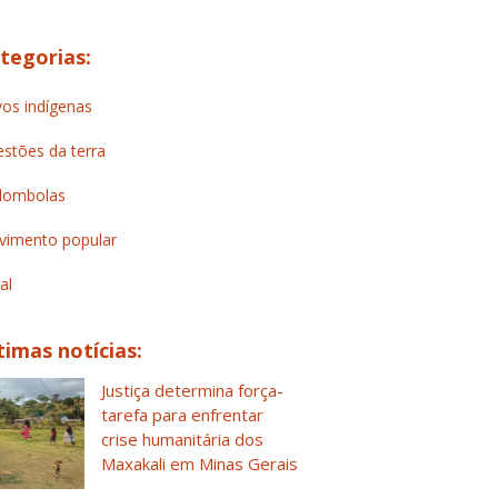
tegorias:
os indígenas
stões da terra
lombolas
imento popular
al
timas notícias:
Justiça determina força-
tarefa para enfrentar
crise humanitária dos
Maxakali em Minas Gerais