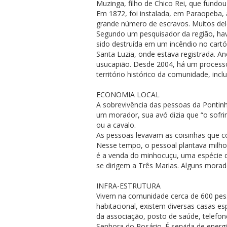
Muzinga, filho de Chico Rei, que fundo
Em 1872, foi instalada, em Paraopeba, 
grande número de escravos. Muitos de
Segundo um pesquisador da região, havi
sido destruída em um incêndio no cartó
Santa Luzia, onde estava registrada. Ano
usucapião. Desde 2004, há um processo 
território histórico da comunidade, inc
ECONOMIA LOCAL
A sobrevivência das pessoas da Pontinh
um morador, sua avó dizia que “o sofr
ou a cavalo.
As pessoas levavam as coisinhas que c
Nesse tempo, o pessoal plantava milho,
é a venda do minhocuçu, uma espécie d
se dirigem a Três Marias. Alguns morad
INFRA-ESTRUTURA
Vivem na comunidade cerca de 600 pess
habitacional, existem diversas casas es
da associação, posto de saúde, telefon
Senhora do Rosário. É servida de energi