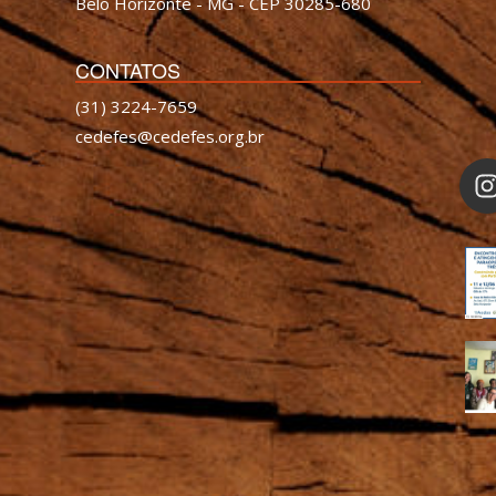
Belo Horizonte - MG - CEP 30285-680
CONTATOS
(31) 3224-7659
cedefes@cedefes.org.br