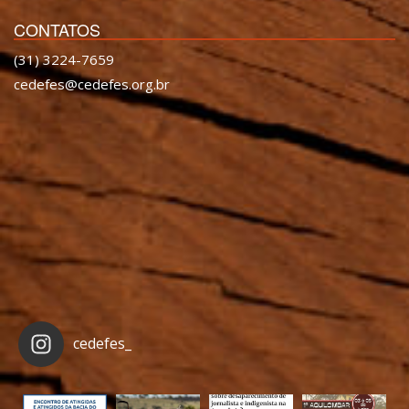
CONTATOS
(31) 3224-7659
cedefes@cedefes.org.br
cedefes_