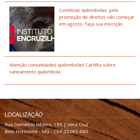
Comitivas quilombolas: pela
promoção de direitos vão começar
em agosto. Faça sua inscrição
Atenção comunidades quilombolas! Cartilha sobre
saneamento quilombola
LOCALIZAÇÃO
Rua Demétrio Ribeiro, 195 | Vera Cruz
Belo Horizonte - MG - CEP 30285-680