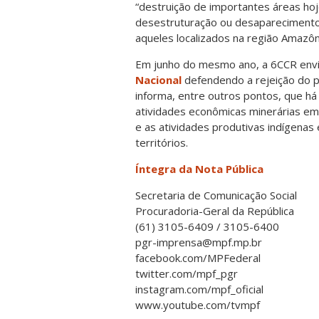
“destruição de importantes áreas ho
desestruturação ou desaparecimento 
aqueles localizados na região Amazôn
Em junho do mesmo ano, a 6CCR env
Nacional
defendendo a rejeição do p
informa, entre outros pontos, que há 
atividades econômicas minerárias em
e as atividades produtivas indígenas
territórios.
Íntegra da Nota Pública
Secretaria de Comunicação Social
Procuradoria-Geral da República
(61) 3105-6409 / 3105-6400
pgr-imprensa@mpf.mp.br
facebook.com/MPFederal
twitter.com/mpf_pgr
instagram.com/mpf_oficial
www.youtube.com/tvmpf