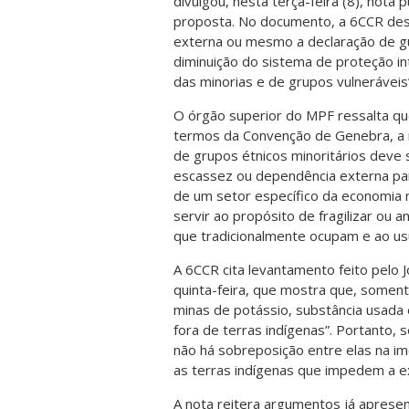
divulgou, nesta terça-feira (8), nota p
proposta. No documento, a 6CCR dest
externa ou mesmo a declaração de gu
diminuição do sistema de proteção in
das minorias e de grupos vulneráveis
O órgão superior do MPF ressalta que
termos da Convenção de Genebra, a r
de grupos étnicos minoritários deve 
escassez ou dependência externa para
de um setor específico da economia n
servir ao propósito de fragilizar ou an
que tradicionalmente ocupam e ao usu
A 6CCR cita levantamento feito pelo J
quinta-feira, que mostra que, soment
minas de potássio, substância usada e
fora de terras indígenas”. Portanto,
não há sobreposição entre elas na im
as terras indígenas que impedem a ex
A nota reitera argumentos já aprese