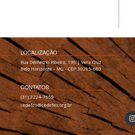
LOCALIZAÇÃO
Rua Demétrio Ribeiro, 195 | Vera Cruz
Belo Horizonte - MG - CEP 30285-680
CONTATOS
(31) 3224-7659
cedefes@cedefes.org.br