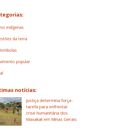
tegorias:
os indígenas
stões da terra
lombolas
imento popular
al
timas notícias:
Justiça determina força-
tarefa para enfrentar
crise humanitária dos
Maxakali em Minas Gerais