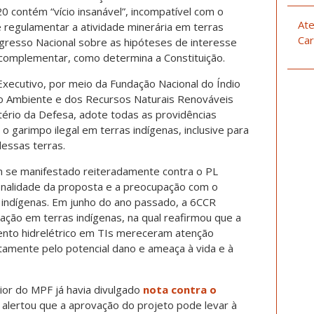
 contém “vício insanável”, incompatível com o
Ate
 regulamentar a atividade minerária em terras
Car
gresso Nacional sobre as hipóteses de interesse
i complementar, como determina a Constituição.
 Executivo, por meio da Fundação Nacional do Índio
Meio Ambiente e dos Recursos Naturais Renováveis
stério da Defesa, adote todas as providências
 o garimpo ilegal em terras indígenas, inclusive para
dessas terras.
 se manifestado reiteradamente contra o PL
onalidade da proposta e a preocupação com o
 indígenas. Em junho do ano passado, a 6CCR
ação em terras indígenas, na qual reafirmou que a
ento hidrelétrico em TIs mereceram atenção
stamente pelo potencial dano e ameaça à vida e à
ior do MPF já havia divulgado
nota contra o
alertou que a aprovação do projeto pode levar à