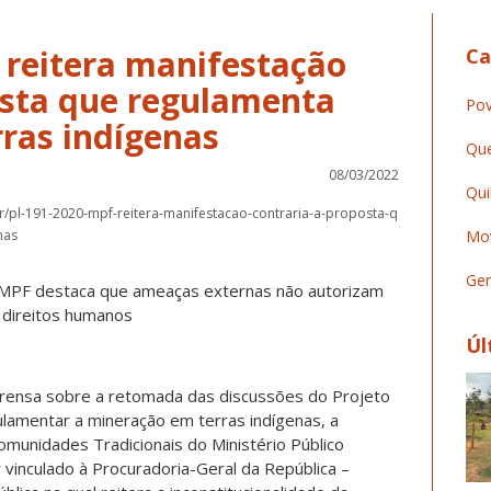
 reitera manifestação
Ca
osta que regulamenta
Pov
ras indígenas
Que
08/03/2022
Qui
r/pl-191-2020-mpf-reitera-manifestacao-contraria-a-proposta-q
nas
Mov
Ger
 MPF destaca que ameaças externas não autorizam
 direitos humanos
Úl
mprensa sobre a retomada das discussões do Projeto
ulamentar a mineração em terras indígenas, a
munidades Tradicionais do Ministério Público
vinculado à Procuradoria-Geral da República –