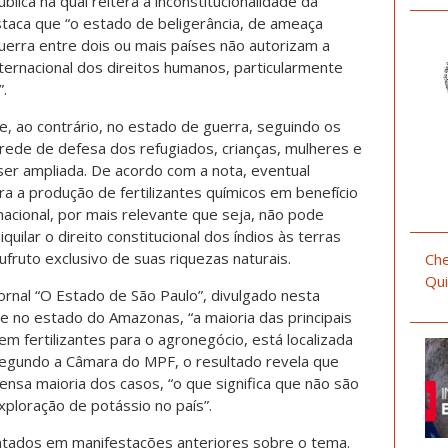
ública na qual reitera a inconstitucionalidade da
aca que “o estado de beligerância, de ameaça
erra entre dois ou mais países não autorizam a
ternacional dos direitos humanos, particularmente
”.
, ao contrário, no estado de guerra, seguindo os
ede de defesa dos refugiados, crianças, mulheres e
ser ampliada. De acordo com a nota, eventual
 a produção de fertilizantes químicos em benefício
acional, por mais relevante que seja, não pode
iquilar o direito constitucional dos índios às terras
fruto exclusivo de suas riquezas naturais.
Che
Qui
ornal “O Estado de São Paulo”, divulgado nesta
e no estado do Amazonas, “a maioria das principais
m fertilizantes para o agronegócio, está localizada
 segundo a Câmara do MPF, o resultado revela que
ensa maioria dos casos, “o que significa que não são
ploração de potássio no país”.
ntados em manifestações anteriores sobre o tema.