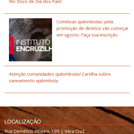
Rio Doce de Dia dos Pais!
Comitivas quilombolas: pela
promoção de direitos vão começar
em agosto. Faça sua inscrição
Atenção comunidades quilombolas! Cartilha sobre
saneamento quilombola
LOCALIZAÇÃO
Rua Demétrio Ribeiro, 195 | Vera Cruz