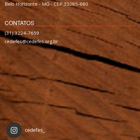
Belo Horizonte - MG - CEP 30285-680
CONTATOS
(31) 3224-7659
cedefes@cedefes.org.br
cedefes_