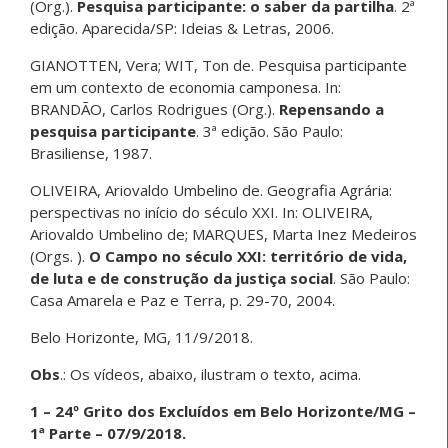
(Org.).
Pesquisa participante: o saber da partilha
. 2ª
edição. Aparecida/SP: Ideias & Letras, 2006.
GIANOTTEN, Vera; WIT, Ton de. Pesquisa participante
em um contexto de economia camponesa. In:
BRANDÃO, Carlos Rodrigues (Org.).
Repensando a
pesquisa participante
. 3ª edição. São Paulo:
Brasiliense, 1987.
OLIVEIRA, Ariovaldo Umbelino de. Geografia Agrária:
perspectivas no início do século XXI. In: OLIVEIRA,
Ariovaldo Umbelino de; MARQUES, Marta Inez Medeiros
(Orgs. ).
O Campo no século XXI: território de vida,
de luta e de construção da justiça social
. São Paulo:
Casa Amarela e Paz e Terra, p. 29-70, 2004.
Belo Horizonte, MG, 11/9/2018.
Obs
.: Os vídeos, abaixo, ilustram o texto, acima.
1 – 24º Grito dos Excluídos em Belo Horizonte/MG –
1ª Parte – 07/9/2018.