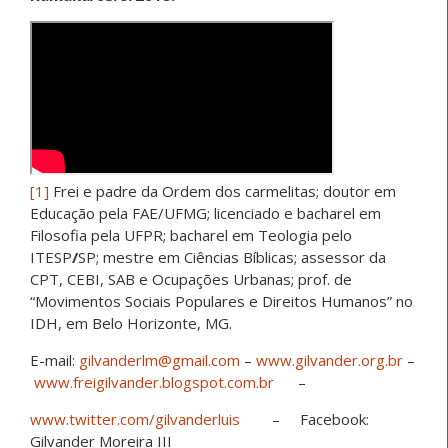
[1]
Frei e padre da Ordem dos carmelitas; doutor em
Educação pela FAE/UFMG; licenciado e bacharel em
Filosofia pela UFPR; bacharel em Teologia pelo
ITESP
/
SP; mestre em Ciências Bíblicas; assessor da
CPT, CEBI, SAB e Ocupações Urbanas; prof. de
“Movimentos Sociais Populares e Direitos Humanos” no
IDH, em Belo Horizonte, MG.
E-mail:
gilvanderlm@gmail.com
–
www.gilvander.org.br
–
www.freigilvander.blogspot.com.br
–
www.twitter.com/gilvanderluis
– Facebook:
Gilvander Moreira III