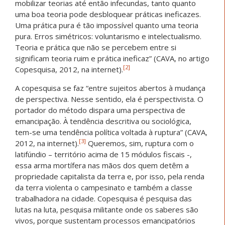
mobilizar teorias até então infecundas, tanto quanto
uma boa teoria pode desbloquear práticas ineficazes.
Uma prática pura é tão impossível quanto uma teoria
pura. Erros simétricos: voluntarismo e intelectualismo.
Teoria e prática que não se percebem entre si
significam teoria ruim e prática ineficaz” (CAVA, no artigo
[2]
Copesquisa, 2012, na internet).
A copesquisa se faz “entre sujeitos abertos à mudança
de perspectiva. Nesse sentido, ela é perspectivista. O
portador do método dispara uma perspectiva de
emancipação. À tendência descritiva ou sociológica,
tem-se uma tendência política voltada à ruptura” (CAVA,
[3]
2012, na internet).
Queremos, sim, ruptura com o
latifúndio – território acima de 15 módulos fiscais -,
essa arma mortífera nas mãos dos quem detêm a
propriedade capitalista da terra e, por isso, pela renda
da terra violenta o campesinato e também a classe
trabalhadora na cidade. Copesquisa é pesquisa das
lutas na luta, pesquisa militante onde os saberes são
vivos, porque sustentam processos emancipatórios