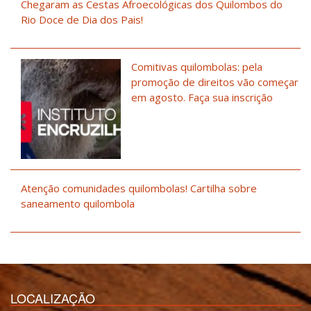
Chegaram as Cestas Afroecológicas dos Quilombos do
Rio Doce de Dia dos Pais!
Comitivas quilombolas: pela
promoção de direitos vão começar
em agosto. Faça sua inscrição
Atenção comunidades quilombolas! Cartilha sobre
saneamento quilombola
LOCALIZAÇÃO