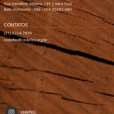
Rua Demétrio Ribeiro, 195 | Vera Cruz
Belo Horizonte - MG - CEP 30285-680
CONTATOS
(31) 3224-7659
cedefes@cedefes.org.br
cedefes_