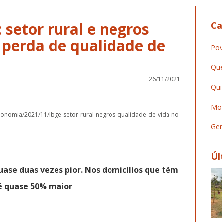
 setor rural e negros
Ca
perda de qualidade de
Pov
Que
26/11/2021
Qui
Mov
conomia/2021/11/ibge-setor-rural-negros-qualidade-de-vida-no
Ger
Úl
quase duas vezes pior. Nos domicílios que têm
é quase 50% maior