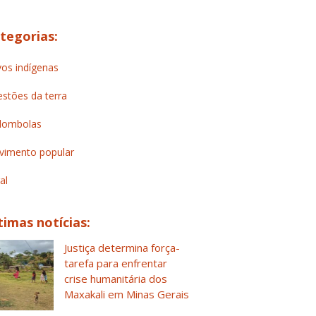
tegorias:
os indígenas
stões da terra
lombolas
imento popular
al
timas notícias:
Justiça determina força-
tarefa para enfrentar
crise humanitária dos
Maxakali em Minas Gerais