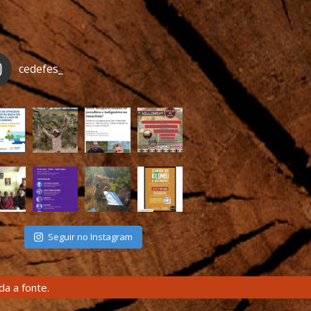
cedefes_
Seguir no Instagram
a a fonte.