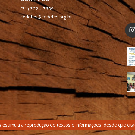
(31) 3224-7659
cedefes@cedefes.org.br
 estimula a reprodução de textos e informações, desde que citad