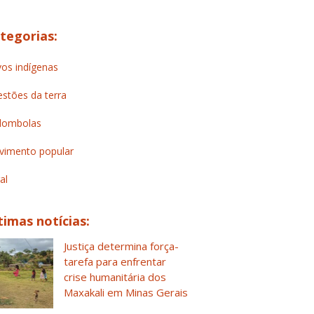
tegorias:
os indígenas
stões da terra
lombolas
imento popular
al
timas notícias:
Justiça determina força-
tarefa para enfrentar
crise humanitária dos
Maxakali em Minas Gerais