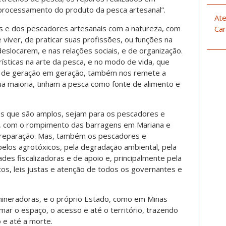
rocessamento do produto da pesca artesanal”.
Ate
as e dos pescadores artesanais com a natureza, com
Car
e viver, de praticar suas profissões, ou funções na
eslocarem, e nas relações sociais, e de organização.
rísticas na arte da pesca, e no modo de vida, que
a de geração em geração, também nos remete a
ua maioria, tinham a pesca como fonte de alimento e
os que são amplos, sejam para os pescadores e
o, com o rompimento das barragens em Mariana e
a reparação. Mas, também os pescadores e
 pelos agrotóxicos, pela degradação ambiental, pela
ades fiscalizadoras e de apoio e, principalmente pela
entos, leis justas e atenção de todos os governantes e
mineradoras, e o próprio Estado, como em Minas
ar o espaço, o acesso e até o território, trazendo
 e até a morte.