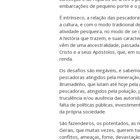
embarcações de pequeno porte e o p
É intrínseco, a relação das pescador
a cultura, e com o modo tradicional d
atividade pesqueira, no modo de se d
A história que trazem, e suas caracte
vêm de uma ancestralidade, passad
Cristo e a seus Apóstolos, que, em s
renda.
Os desafios são inegáveis, e sabem
pescadoras atingidos pela mineraçã
Brumadinho, que lutam até hoje pel
pescadoras, atingidos pela poluição,
truculência e/ou ausência das autorid
falta de políticas públicas, investim
da própria sociedade.
São fazendeiros, os potentados, as 
Gerais, que muitas vezes, querem tom
conflitos, ameaças, fome, devastação