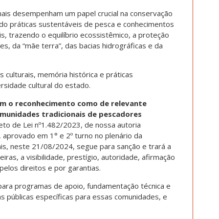
ais desempenham um papel crucial na conservação
do práticas sustentáveis de pesca e conhecimentos
is, trazendo o equilíbrio ecossistêmico, a proteção
res, da “mãe terra”, das bacias hidrográficas e da
ulturais, memória histórica e práticas
ersidade cultural do estado.
com o reconhecimento como de relevante
comunidades tradicionais de pescadores
to de Lei nº1.482/2023, de nossa autoria
 aprovado em 1° e 2º turno no plenário da
is, neste 21/08/2024, segue para sanção e trará a
as, a visibilidade, prestígio, autoridade, afirmação
pelos direitos e por garantias.
para programas de apoio, fundamentação técnica e
icas públicas específicas para essas comunidades, e