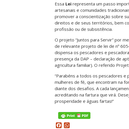
Essa
Lei
representa um passo import
artesanais e comunidades tradiciona
promover a conscientização sobre sua
direitos e de seus territórios, bem 
profissão ou de subsistência.
O projeto “Juntos para Servir” por m
de relevante projeto de lei de nº 60
dispensa os pescadores e pescador
presença da DAP – declaração de ap
agricultura familiar). O referido Proj
“Parabéns a todos os pescadores e p
mulheres de fé, que encontram na for
diante dos desafios. A cada lançame
acreditando na fartura que virá. Des
prosperidade e águas fartas!”
Facebook
WhatsApp