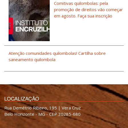
Comitivas quilombolas: pela
promoção de direitos vão começar
em agosto. Faça sua inscrição
Atenção comunidades quilombolas! Cartilha sobre
saneamento quilombola
LOCALIZAÇÃO
Rua Demétrio Ribeiro, 195 | Vera Cruz
Belo Horizonte - MG - CEP 30285-680