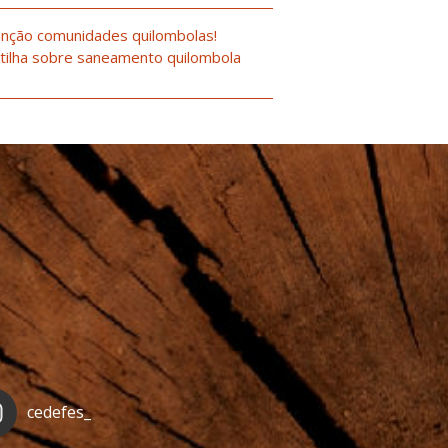
nção comunidades quilombolas!
tilha sobre saneamento quilombola
cedefes_