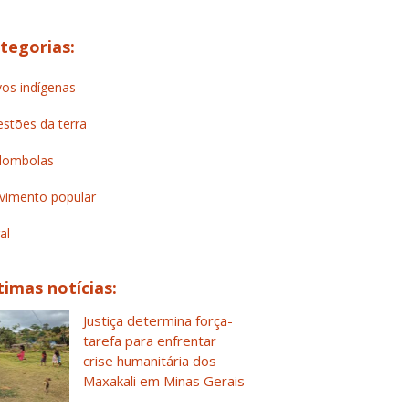
tegorias:
os indígenas
stões da terra
lombolas
imento popular
al
timas notícias:
Justiça determina força-
tarefa para enfrentar
crise humanitária dos
Maxakali em Minas Gerais