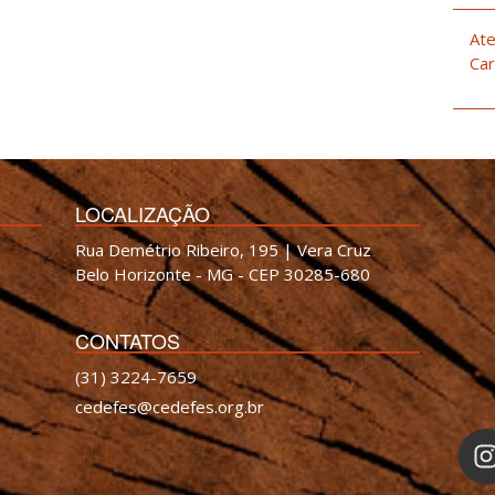
Ate
Car
LOCALIZAÇÃO
Rua Demétrio Ribeiro, 195 | Vera Cruz
Belo Horizonte - MG - CEP 30285-680
CONTATOS
(31) 3224-7659
cedefes@cedefes.org.br