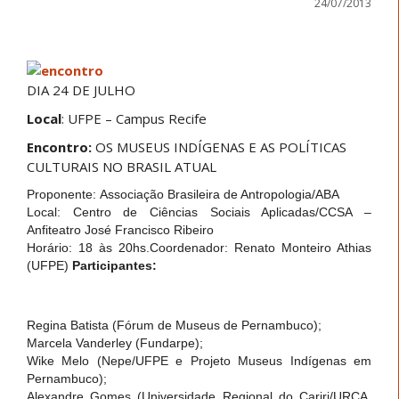
24/07/2013
DIA 24 DE JULHO
Local
: UFPE – Campus Recife
Encontro:
OS MUSEUS INDÍGENAS E AS POLÍTICAS
CULTURAIS NO BRASIL ATUAL
Proponente: Associação Brasileira de Antropologia/ABA
Local: Centro de Ciências Sociais Aplicadas/CCSA –
Anfiteatro José Francisco Ribeiro
Horário: 18 às 20hs.Coordenador: Renato Monteiro Athias
(UFPE)
Participantes:
Regina Batista (Fórum de Museus de Pernambuco);
Marcela Vanderley (Fundarpe);
Wike Melo (Nepe/UFPE e Projeto Museus Indígenas em
Pernambuco);
Alexandre Gomes (Universidade Regional do Cariri/URCA,