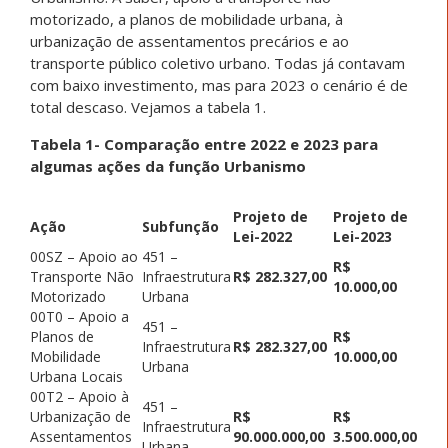
motorizado, a planos de mobilidade urbana, à
urbanização de assentamentos precários e ao
transporte público coletivo urbano. Todas já contavam
com baixo investimento, mas para 2023 o cenário é de
total descaso. Vejamos a tabela 1.
Tabela 1- Comparação entre 2022 e 2023 para
algumas ações da função Urbanismo
Projeto de
Projeto de
Ação
Subfunção
Lei-2022
Lei-2023
00SZ – Apoio ao
451 –
R$
Transporte Não
Infraestrutura
R$ 282.327,00
10.000,00
Motorizado
Urbana
00T0 – Apoio a
451 –
Planos de
R$
Infraestrutura
R$ 282.327,00
Mobilidade
10.000,00
Urbana
Urbana Locais
00T2 – Apoio à
451 –
Urbanização de
R$
R$
Infraestrutura
Assentamentos
90.000.000,00
3.500.000,00
Urbana