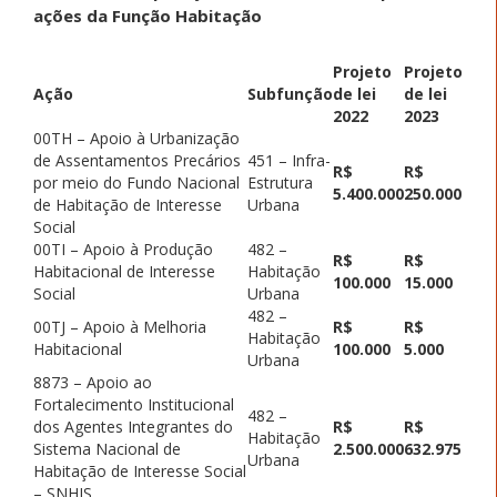
ações da Função Habitação
Projeto
Projeto
Ação
Subfunção
de lei
de lei
2022
2023
00TH – Apoio à Urbanização
de Assentamentos Precários
451 – Infra-
R$
R$
por meio do Fundo Nacional
Estrutura
5.400.000
250.000
de Habitação de Interesse
Urbana
Social
00TI – Apoio à Produção
482 –
R$
R$
Habitacional de Interesse
Habitação
100.000
15.000
Social
Urbana
482 –
00TJ – Apoio à Melhoria
R$
R$
Habitação
Habitacional
100.000
5.000
Urbana
8873 – Apoio ao
Fortalecimento Institucional
482 –
dos Agentes Integrantes do
R$
R$
Habitação
Sistema Nacional de
2.500.000
632.975
Urbana
Habitação de Interesse Social
– SNHIS