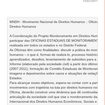
15/07/2011
MNDH - Movimento Nacional de Direitos Humanos :: Oficinas d
Direitos Humanos   

A Coordenação do Projeto Monitoramento em Direitos Humanos c
participar das OFICINAS ESTADUAIS DE MONITORAMENTO E
realizada em todos os estados e no Distrito Federal.    

As Oficinas têm como finalidades: discutir a prática do monitora
humanos – o que é, formas de realizá-lo, processo histórico de 
aprendizados, desafios; levantamento de subsídios para a constr
Informe (elaborado pela sociedade civil) a partir dos últimos qua
(2007-2011); formação de Comitês Estaduais de Monitoramento
imagens e depoimentos sobre casos e situações de violações ao
Estados.   

Para alcançar esses objetivos, espera-se contar com a particip
movimentos com trajetória na luta por direitos humanos nos esta
Oficina, deverão construir uma dinâmica que dê continuidade ao
articulação da sociedade civil que vise o monitoramento das r
Internacional dos Direitos Humanos Econômicos, Sociais e Cultu