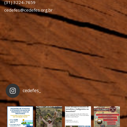
(31) 3224-7659
cedefes@cedefes.org.br
cedefes_