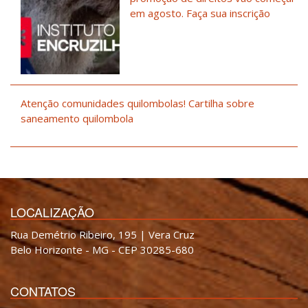
em agosto. Faça sua inscrição
Atenção comunidades quilombolas! Cartilha sobre
saneamento quilombola
LOCALIZAÇÃO
Rua Demétrio Ribeiro, 195 | Vera Cruz
Belo Horizonte - MG - CEP 30285-680
CONTATOS