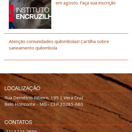
em agosto. Faça sua inscrição
Atenção comunidades quilombolas! Cartilha sobre
saneamento quilombola
LOCALIZAÇÃO
Rua Demétrio Ribeiro, 195 | Vera Cruz
Belo Horizonte - MG - CEP 30285-680
CONTATOS
(31) 3224-7659