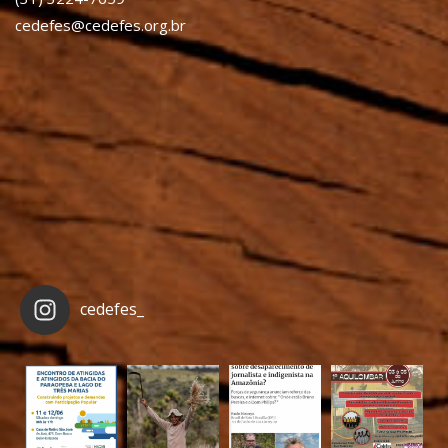
cedefes@cedefes.org.br
cedefes_