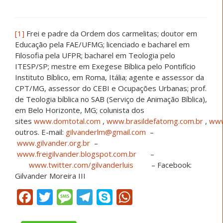
[1]
Frei e padre da Ordem dos carmelitas; doutor em
Educação pela FAE/UFMG; licenciado e bacharel em
Filosofia pela UFPR; bacharel em Teologia pelo
ITESP/SP; mestre em Exegese Bíblica pelo Pontifício
Instituto Bíblico, em Roma, Itália; agente e assessor da
CPT/MG, assessor do CEBI e Ocupações Urbanas; prof.
de Teologia bíblica no SAB (Serviço de Animação Bíblica),
em Belo Horizonte, MG; colunista dos
sites
www.domtotal.com
,
www.brasildefatomg.com.br
,
www
outros. E-mail:
gilvanderlm@gmail.com
–
www.gilvander.org.br
–
www.freigilvander.blogspot.com.br
–
www.twitter.com/gilvanderluis
– Facebook:
Gilvander Moreira III
Facebook
Twitter
SMS
Telegram
Skype
WhatsApp
Compartilh