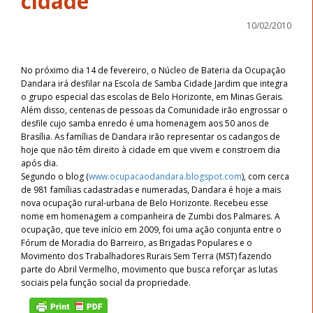
cidade
10/02/2010
No próximo dia 14 de fevereiro, o Núcleo de Bateria da Ocupação
Dandara irá desfilar na Escola de Samba Cidade Jardim que integra
o grupo especial das escolas de Belo Horizonte, em Minas Gerais.
Além disso, centenas de pessoas da Comunidade irão engrossar o
desfile cujo samba enredo é uma homenagem aos 50 anos de
Brasília. As famílias de Dandara irão representar os cadangos de
hoje que não têm direito à cidade em que vivem e constroem dia
após dia.
Segundo o blog (
www.ocupacaodandara.blogspot.com
), com cerca
de 981 famílias cadastradas e numeradas, Dandara é hoje a mais
nova ocupação rural-urbana de Belo Horizonte. Recebeu esse
nome em homenagem a companheira de Zumbi dos Palmares. A
ocupação, que teve início em 2009, foi uma ação conjunta entre o
Fórum de Moradia do Barreiro, as Brigadas Populares e o
Movimento dos Trabalhadores Rurais Sem Terra (MST) fazendo
parte do Abril Vermelho, movimento que busca reforçar as lutas
sociais pela função social da propriedade.