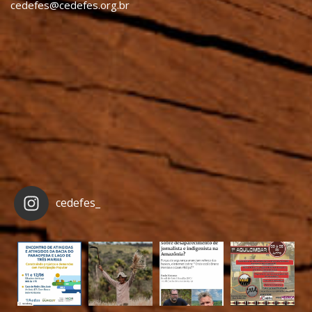
cedefes@cedefes.org.br
cedefes_