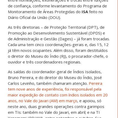
entre nomeações, exonerações e trocas entre funções
de confiança, conforme levantamento do Programa de
Monitoramento de Áreas Protegidas do
ISA
feito no
Diário Oficial da União (DOU).
As três diretorias – de Proteção Territorial (DPT), de
Promoção ao Desenvolvimento Sustentável (DPDS) e
de Administração e Gestão (Dages) – já foram trocadas.
Cada uma tem cinco coordenações-gerais e, das 15, 12
já têm novos ocupantes. Além disso, foram destituídos
o diretor do Museu do Índio (RJ), o procurador-chefe, o
ouvidor e três coordenadores regionais.
As saídas do coordenador-geral de Índios Isolados,
Bruno Pereira, e do diretor do Museu do Índio, José
Carlos Levinho, também chamaram atenção.
Pereira
tem nove anos de experiência, foi responsável pela
maior expedição de contato com índios isolados em 20
anos, no Vale do Javari (AM) em março
, e apoiou, só
neste ano, duas grandes operações contra garimpos
em TIs: também no Vale do Javari, em abril; e na TI