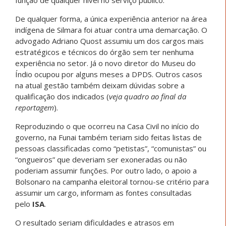
função de qualquer nível no serviço público.
De qualquer forma, a única experiência anterior na área
indígena de Silmara foi atuar contra uma demarcação. O
advogado Adriano Quost assumiu um dos cargos mais
estratégicos e técnicos do órgão sem ter nenhuma
experiência no setor. Já o novo diretor do Museu do
Índio ocupou por alguns meses a DPDS. Outros casos
na atual gestão também deixam dúvidas sobre a
qualificação dos indicados (
veja quadro ao final da
reportagem
).
Reproduzindo o que ocorreu na Casa Civil no início do
governo, na Funai também teriam sido feitas listas de
pessoas classificadas como “petistas”, “comunistas” ou
“ongueiros” que deveriam ser exoneradas ou não
poderiam assumir funções. Por outro lado, o apoio a
Bolsonaro na campanha eleitoral tornou-se critério para
assumir um cargo, informam as fontes consultadas
pelo
ISA
.
O resultado seriam dificuldades e atrasos em