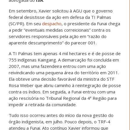
advogada do
ISA
.
Em setembro, Xavier solicitou à AGU que o governo
federal desistisse da ação em defesa da TI Palmas
(SC/PR). Em seu
despacho
, o presidente da Funai chega
a pedir “eventuais medidas correicionais” contra os
servidores responsáveis pela ação em “razão do
aparente descumprimento” do parecer 001.
A TI Palmas tem apenas 4 mil hectares e é de posse de
755 indígenas Kaingang. A demarcação foi concluída em
2007, mas uma fazendeira entrou com uma ação
reivindicando uma pequena área do território em 2011.
Ela obteve uma decisão favorável da ministra do STF
Rosa Weber que abriu caminho à reintegração de posse
contra os índios. Em seguida, a Funai entrou com uma
ação rescisória no Tribunal Regional da 4ª Região para
impedir a retirada da comunidade.
Tudo isso ocorreu antes do início da nova gestão do
órgão indigenista, em julho. Pouco depois, o TRF-4
atendeu a Funai. Ato contínuo Xavier informou que