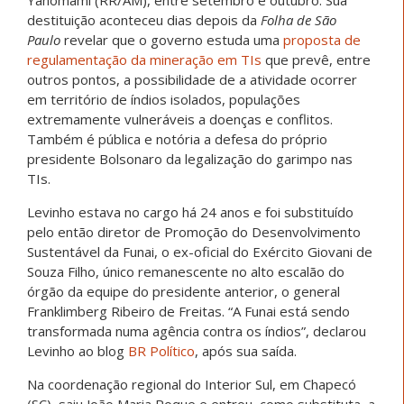
Yanomami (RR/AM), entre setembro e outubro. Sua
destituição aconteceu dias depois da
Folha de São
Paulo
revelar que o governo estuda uma
proposta de
regulamentação da mineração em TIs
que prevê, entre
outros pontos, a possibilidade de a atividade ocorrer
em território de índios isolados, populações
extremamente vulneráveis a doenças e conflitos.
Também é pública e notória a defesa do próprio
presidente Bolsonaro da legalização do garimpo nas
TIs.
Levinho estava no cargo há 24 anos e foi substituído
pelo então diretor de Promoção do Desenvolvimento
Sustentável da Funai, o ex-oficial do Exército Giovani de
Souza Filho, único remanescente no alto escalão do
órgão da equipe do presidente anterior, o general
Franklimberg Ribeiro de Freitas. “A Funai está sendo
transformada numa agência contra os índios”, declarou
Levinho ao blog
BR Político
, após sua saída.
Na coordenação regional do Interior Sul, em Chapecó