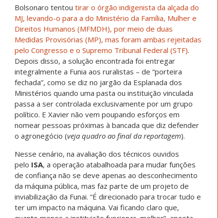
Bolsonaro tentou
tirar o órgão indigenista da alçada do
MJ, levando-o para a do Ministério da Família, Mulher e
Direitos Humanos (MFMDH), por meio de duas
Medidas Provisórias (MP), mas foram ambas rejeitadas
pelo Congresso e o Supremo Tribunal Federal (STF)
.
Depois disso, a solução encontrada foi entregar
integralmente a Funia aos ruralistas – de “porteira
fechada”, como se diz no jargão da Esplanada dos
Ministérios quando uma pasta ou instituição vinculada
passa a ser controlada exclusivamente por um grupo
político. E Xavier não vem poupando esforços em
nomear pessoas próximas à bancada que diz defender
o agronegócio (
veja quadro ao final da reportagem
).
Nesse cenário, na avaliação dos técnicos ouvidos
pelo
ISA
, a operação atabalhoada para mudar funções
de confiança não se deve apenas ao desconhecimento
da máquina pública, mas faz parte de um projeto de
inviabilização da Funai. “É direcionado para trocar tudo e
ter um impacto na máquina. Vai ficando claro que,