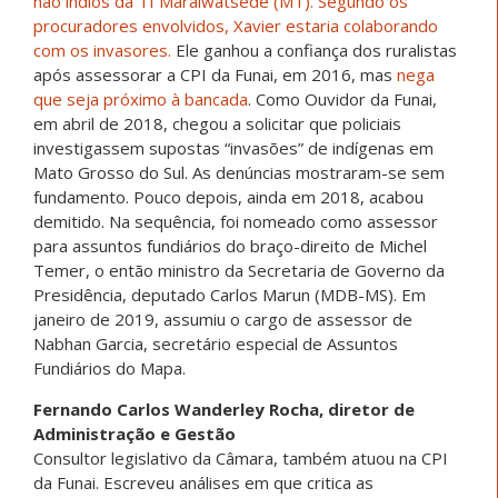
não índios da TI Marãiwatsédé (MT). Segundo os
procuradores envolvidos, Xavier estaria colaborando
com os invasores.
Ele ganhou a confiança dos ruralistas
após assessorar a CPI da Funai, em 2016, mas
nega
que seja próximo à bancada
. Como Ouvidor da Funai,
em abril de 2018, chegou a solicitar que policiais
investigassem supostas “invasões” de indígenas em
Mato Grosso do Sul. As denúncias mostraram-se sem
fundamento. Pouco depois, ainda em 2018, acabou
demitido. Na sequência, foi nomeado como assessor
para assuntos fundiários do braço-direito de Michel
Temer, o então ministro da Secretaria de Governo da
Presidência, deputado Carlos Marun (MDB-MS). Em
janeiro de 2019, assumiu o cargo de assessor de
Nabhan Garcia, secretário especial de Assuntos
Fundiários do Mapa.
Fernando Carlos Wanderley Rocha, diretor de
Administração e Gestão
Consultor legislativo da Câmara, também atuou na CPI
da Funai. Escreveu análises em que critica as