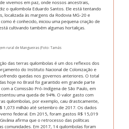
nde vivemos em paz, onde nossos ancestrais,
iz o quilombola Eduardo Santos. Ele está tentando
as, localizada às margens da Rodovia MG-20 e
, como é conhecido, iniciou uma pequena criação de
e está cultivando também algumas hortaliças.
gem rural de Mangueiras (Foto: Tamás
ação das terras quilombolas é um dos reflexos dos
rçamento do Instituto Nacional de Colonização e
a sofrendo quedas nos governos anteriores. O total
as hoje no Brasil foi garantido em grande parte
o com a Comissão Pró-Indígena de São Paulo, em
esentou uma queda de 94%. O valor gasto com
as quilombolas, por exemplo, caiu drasticamente,
$ 1,073 milhão até setembro de 2017. Os dados
overno federal. Em 2015, foram gastos R$ 15,019
Givânia afirma que o retrocesso das políticas
a as comunidades. Em 2017, 14 quilombolas foram