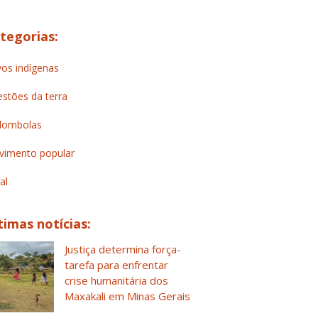
tegorias:
os indígenas
stões da terra
lombolas
imento popular
al
timas notícias:
Justiça determina força-
tarefa para enfrentar
crise humanitária dos
Maxakali em Minas Gerais