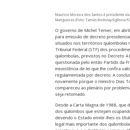
Maurício Moreira dos Santos é presidente d
Mangueiras (Foto: Tamás Bodolay/Agência Pú
O governo de Michel Temer, em abri
para emissão de decreto presidencial
situados nos territórios quilombolas
Tribunal Federal (STF) dos procedimen
quilombolas, previstos no Decreto 4.
questionada pelo então Partido da Fr
inexistência de lei que lhe confira va
regulamentada por decreto. A conclu
novamente porque o ministro Dias Tof
compareceu ao plenário por problema
seja retomado.
Desde a Carta Magna de 1988, que 
dos quilombos que estejam ocupando 
devendo o Estado emitir-lhes os títul
legal mais importante dos quilombol