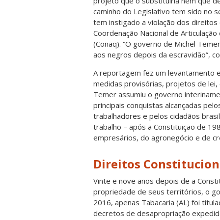
projeto que o substituiria nem que d
caminho do Legislativo tem sido no se
tem instigado a violação dos direitos 
Coordenação Nacional de Articulaçã
(Conaq). “O governo de Michel Temer 
aos negros depois da escravidão”, co
A reportagem fez um levantamento e
medidas provisórias, projetos de lei
Temer assumiu o governo interinamen
principais conquistas alcançadas pel
trabalhadores e pelos cidadãos brasi
trabalho – após a Constituição de 1
empresários, do agronegócio e de cre
Direitos Constitucio
Vinte e nove anos depois de a Constit
propriedade de seus territórios, o g
2016, apenas Tabacaria (AL) foi titu
decretos de desapropriação expedido