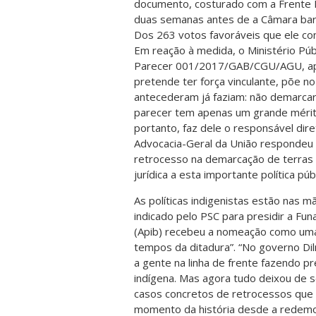
documento, costurado com a Frente P
duas semanas antes de a Câmara barr
Dos 263 votos favoráveis que ele con
Em reação à medida, o Ministério Púb
Parecer 001/2017/GAB/CGU/AGU, apr
pretende ter força vinculante, põe no
antecederam já faziam: não demarcar
parecer tem apenas um grande mérito:
portanto, faz dele o responsável diret
Advocacia-Geral da União respondeu
retrocesso na demarcação de terras 
jurídica a esta importante política públ
As políticas indigenistas estão nas m
indicado pelo PSC para presidir a Fun
(Apib) recebeu a nomeação como uma 
tempos da ditadura”. “No governo Di
a gente na linha de frente fazendo p
indígena. Mas agora tudo deixou de 
casos concretos de retrocessos que 
momento da história desde a redemocr