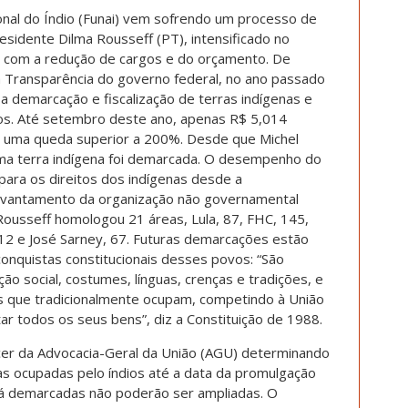
onal do Índio (Funai) vem sofrendo um processo de
idente Dilma Rousseff (PT), intensificado no
 com a redução de cargos e do orçamento. De
 Transparência do governo federal, no ano passado
 demarcação e fiscalização de terras indígenas e
os. Até setembro deste ano, apenas R$ 5,014
, uma queda superior a 200%. Desde que Michel
ma terra indígena foi demarcada. O desempenho do
para os direitos dos indígenas desde a
evantamento da organização não governamental
 Rousseff homologou 21 áreas, Lula, 87, FHC, 145,
112 e José Sarney, 67. Futuras demarcações estão
nquistas constitucionais desses povos: “São
ão social, costumes, línguas, crenças e tradições, e
ras que tradicionalmente ocupam, competindo à União
ar todos os seus bens”, diz a Constituição de 1988.
cer da Advocacia-Geral da União (AGU) determinando
s ocupadas pelo índios até a data da promulgação
 já demarcadas não poderão ser ampliadas. O