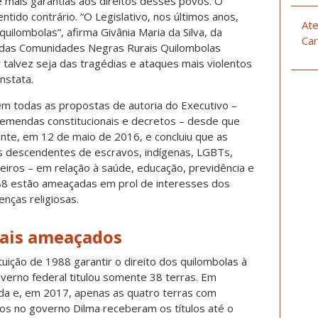
ê mais garantias aos direitos desses povos. O
ntido contrário. “O Legislativo, nos últimos anos,
Ate
quilombolas”, afirma Givânia Maria da Silva, da
Car
o das Comunidades Negras Rurais Quilombolas
talvez seja das tragédias e ataques mais violentos
nstata.
m todas as propostas de autoria do Executivo –
, emendas constitucionais e decretos – desde que
te, em 12 de maio de 2016, e concluiu que as
os descendentes de escravos, indígenas, LGBTs,
leiros – em relação à saúde, educação, previdência e
988 estão ameaçadas em prol de interesses dos
nças religiosas.
nais ameaçados
uição de 1988 garantir o direito dos quilombolas à
overno federal titulou somente 38 terras. Em
lada e, em 2017, apenas as quatro terras com
s no governo Dilma receberam os títulos até o