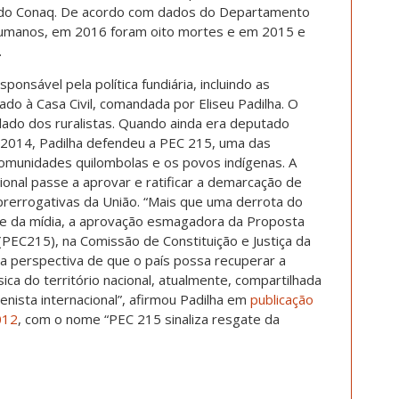
 do Conaq. De acordo com dados do Departamento
 Humanos, em 2016 foram oito mortes e em 2015 e
.
ponsável pela política fundiária, incluindo as
ado à Casa Civil, comandada por Eliseu Padilha. O
 lado dos ruralistas. Quando ainda era deputado
 2014, Padilha defendeu a PEC 215, uma das
munidades quilombolas e os povos indígenas. A
nal passe a aprovar e ratificar a demarcação de
 prerrogativas da União. “Mais que uma derrota do
e da mídia, a aprovação esmagadora da Proposta
PEC215), na Comissão de Constituição e Justiça da
 perspectiva de que o país possa recuperar a
ica do território nacional, atualmente, compartilhada
nista internacional”, afirmou Padilha em
publicação
012
, com o nome “PEC 215 sinaliza resgate da