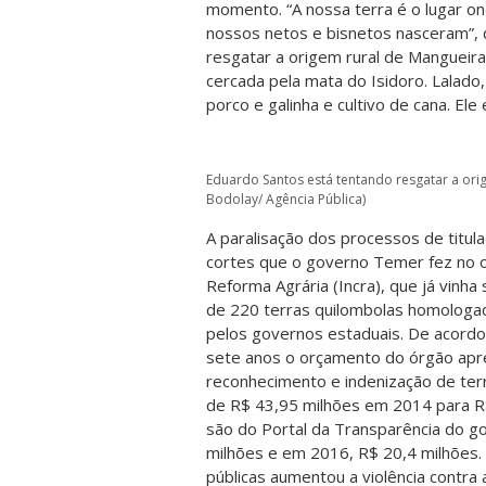
momento. “A nossa terra é o lugar o
nossos netos e bisnetos nasceram”, d
resgatar a origem rural de Mangueir
cercada pela mata do Isidoro. Lalado
porco e galinha e cultivo de cana. El
Eduardo Santos está tentando resgatar a ori
Bodolay/ Agência Pública)
A paralisação dos processos de titul
cortes que o governo Temer fez no o
Reforma Agrária (Incra), que já vinh
de 220 terras quilombolas homologad
pelos governos estaduais. De acord
sete anos o orçamento do órgão apr
reconhecimento e indenização de terr
de R$ 43,95 milhões em 2014 para R
são do Portal da Transparência do g
milhões e em 2016, R$ 20,4 milhões. 
públicas aumentou a violência contr