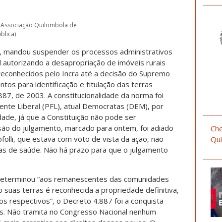
a Associação Quilombola de
blica)
l, mandou suspender os processos administrativos
 autorizando a desapropriação de imóveis rurais
 reconhecidos pelo Incra até a decisão do Supremo
tos para identificação e titulação das terras
887, de 2003. A constitucionalidade da norma foi
ente Liberal (PFL), atual Democratas (DEM), por
lidade, já que a Constituição não pode ser
são do julgamento, marcado para ontem, foi adiado
Che
olli, que estava com voto de vista da ação, não
Qui
s de saúde. Não há prazo para que o julgamento
determinou “aos remanescentes das comunidades
suas terras é reconhecida a propriedade definitiva,
os respectivos”, o Decreto 4.887 foi a conquista
as. Não tramita no Congresso Nacional nenhum