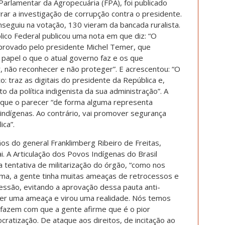
arlamentar da Agropecuária (FPA), foi publicado
ar a investigação de corrupção contra o presidente.
seguiu na votação, 130 vieram da bancada ruralista.
lico Federal publicou uma nota em que diz: “O
ovado pelo presidente Michel Temer, que
 papel o que o atual governo faz e os que
, não reconhecer e não proteger”. E acrescentou: “O
 traz as digitais do presidente da República e,
o da política indigenista da sua administração”. A
 que o parecer “de forma alguma representa
indígenas. Ao contrário, vai promover segurança
ica”.
ãos do general Franklimberg Ribeiro de Freitas,
ai. A Articulação dos Povos Indígenas do Brasil
tentativa de militarização do órgão, “como nos
lma, a gente tinha muitas ameaças de retrocessos e
ressão, evitando a aprovação dessa pauta anti-
ser uma ameaça e virou uma realidade. Nós temos
fazem com que a gente afirme que é o pior
atização. De ataque aos direitos, de incitação ao