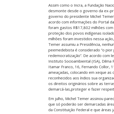
Assim como o Incra, a Fundação Naci
desmonte desde o governo da ex-pres
governo do presidente Michel Temer
acordo com informações do Portal da
foram gastos R$17,802 milhões com a
proteção dos povos indígenas isolad
milhões foram investidos nessa ação
Temer assumiu a Presidência, nenhu
peemedebista é considerado “o pior 
redemocratização”. De acordo com l
Instituto Socioambiental (ISA), Dilma
Itamar Franco, 16, Fernando Collor, 
ameaçadas, colocando em xeque as co
reconhecidos aos índios sua organizaç
os direitos originários sobre as ter
demarcá-las,proteger e fazer respeit
Em julho, Michel Temer assinou pare
que só poderão ser demarcadas área
da Constituição Federal e que áreas