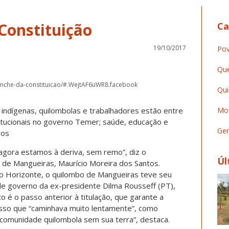
Constituição
Ca
19/10/2017
Pov
Que
anche-da-constituicao/#.WejtAF6uWR8.facebook
Qui
indígenas, quilombolas e trabalhadores estão entre
Mov
itucionais no governo Temer; saúde, educação e
Ger
dos
gora estamos à deriva, sem remo”, diz o
Úl
 de Mangueiras, Maurício Moreira dos Santos.
lo Horizonte, o quilombo de Mangueiras teve seu
 de governo da ex-presidente Dilma Rousseff (PT),
 é o passo anterior à titulação, que garante a
sso que “caminhava muito lentamente”, como
 comunidade quilombola sem sua terra”, destaca.