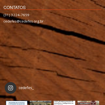
CONTATOS
(31) 3224-7659
cedefes@cedefes.org.br
cedefes_