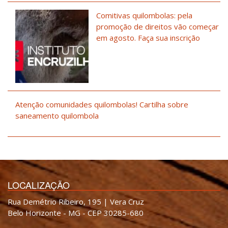
Comitivas quilombolas: pela
promoção de direitos vão começar
em agosto. Faça sua inscrição
Atenção comunidades quilombolas! Cartilha sobre
saneamento quilombola
LOCALIZAÇÃO
Rua Demétrio Ribeiro, 195 | Vera Cruz
Belo Horizonte - MG - CEP 30285-680