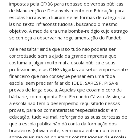
impostas pela CF/88 para repasse de verbas públicas
de Manutenção e Desenvolvimento em Educação para
escolas lucrativas, diluíram-se as formas de categorizá-
las no texto infraconstitucional, buscando o mesmo
objetivo. A medida era uma bomba-relógio cujo estrago
se começa a observar na regulamentação do Fundeb.
Vale ressaltar ainda que isso tudo não poderia ser
concretizado sem a ajuda da grande imprensa que
costuma a julgar muito mal a escola pública e seus
profissionais, e as ONGs ligadas ao setor empresarial e
financeiro que não consegue pensar em uma “boa
escola” sem precisar falar do IDEB, SARESP, PISA e
provas de larga escala. Aquelas que ecoam o coro da
bárbarie, como aponta Prof Fernando Cássio. Assim, se
a escola não tem o desempenho requisitado nessas
provas, para os comentaristas “especializados” em
educação, tudo vai mal, reforçando as suas certezas de
que a escola pública não dá conta da formação dos
brasileiros (obviamente, sem nunca entrar no mérito
sobre quais são os objetivos constitucionais da escola).