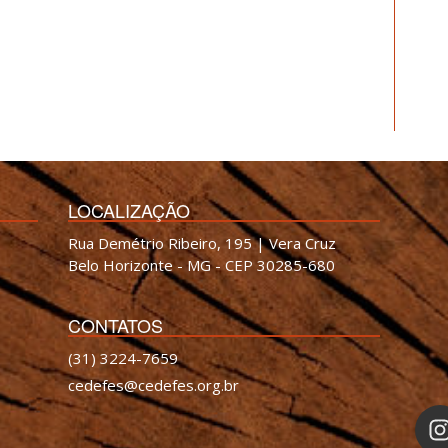
LOCALIZAÇÃO
Rua Demétrio Ribeiro, 195 | Vera Cruz
Belo Horizonte - MG - CEP 30285-680
CONTATOS
(31) 3224-7659
cedefes@cedefes.org.br