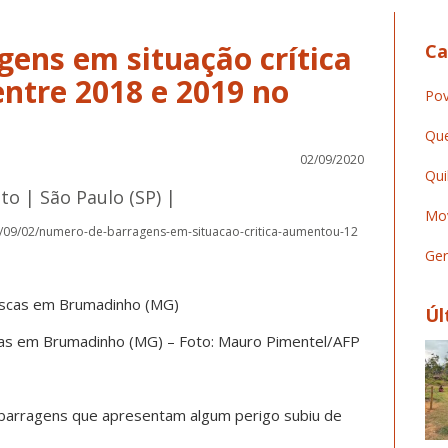
ens em situação crítica
Ca
tre 2018 e 2019 no
Pov
Que
02/09/2020
Qui
ato | São Paulo (SP) |
Mov
0/09/02/numero-de-barragens-em-situacao-critica-aumentou-12
Ger
Úl
cas em Brumadinho (MG) – Foto: Mauro Pimentel/AFP
 barragens que apresentam algum perigo subiu de