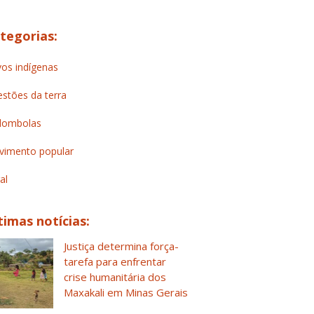
tegorias:
os indígenas
stões da terra
lombolas
imento popular
al
timas notícias:
Justiça determina força-
tarefa para enfrentar
crise humanitária dos
Maxakali em Minas Gerais