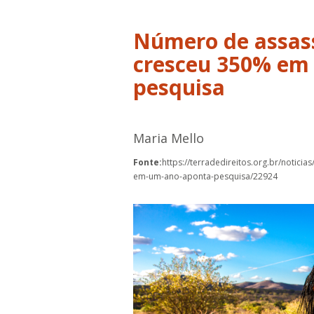
Número de assass
cresceu 350% em
pesquisa
Maria Mello
Fonte:
https://terradedireitos.org.br/notici
em-um-ano-aponta-pesquisa/22924