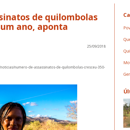
inatos de quilombolas
Ca
 um ano, aponta
Pov
Que
25/09/2018
Qui
Mov
as/noticias/numero-de-assassinatos-de-quilombolas-cresceu-350-
Ger
Úl