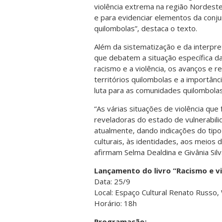
violência extrema na região Nordeste
e para evidenciar elementos da conj
quilombo­las”, destaca o texto.
Além da sistematização e da interpr
que debatem a situação específica d
racismo e a violência, os avanços e re
territórios quilombolas e a importânc
luta para as comunidades quilombolas
“As várias situações de violência q
reveladoras do estado de vulnerabil
atualmente, dando indicações do tipo 
culturais, às identidades, aos meios 
afirmam Selma Dealdina e Givânia Sil
Lançamento do livro “Racismo e vi
Data: 25/9
Local: Espaço Cultural Renato Russo,
Horário: 18h
Programação: