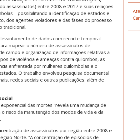
indo assassinatos) entre 2008 e 2017 e suas relações
Ate
bolas – possibilitando a identificação de estados e
Car
lito, dos agentes violadores e das fases do processo
o tradicional.
e levantamento de dados com recorte temporal
para mapear o número de assassinatos de
 de campo e organização de informações relativas a
tipos de violência e ameaças contra quilombos, as
ência enfrentada por mulheres quilombolas e o
estados. O trabalho envolveu pesquisa documental
ais, redes sociais e outras publicações, além de
social
exponencial das mortes “revela uma mudança de
ava o risco da manutenção dos modos de vida e da
.
ncentração de assassinatos por região entre 2008 e
região Norte. “A concentração de episódios de