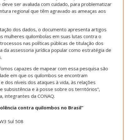
 deve ser avalia­da com cuidado, para problematizar
untura regional que têm agravado as ameaças aos
etação dos dados, o documento apresenta artigos
as mulheres quilombolas em suas lutas contra o
trocessos nas políticas públicas de titulação dos
ia da assessoria jurídica popular como estratégia de
.
ue fomos capazes de mapear com essa pesquisa são
idade em que os quilombos se encontram
e dos níveis dos ataques à vida, às relações
de subsistência e à posse sobre os territórios”,
va, integrantes da CONAQ.
olência contra quilombos no Brasil”
 W3 Sul 508