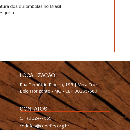
tura dos quilombolas no Brasil
esquisa
LOCALIZAÇÃO
Rua Demétrio Ribeiro, 195 | Vera Cruz
Belo Horizonte - MG - CEP 30285-680
CONTATOS
(31) 3224-7659
cedefes@cedefes.org.br