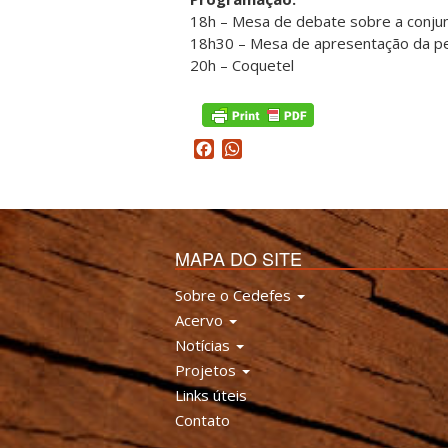
18h – Mesa de debate sobre a conjun
18h30 – Mesa de apresentação da p
20h – Coquetel
Facebook
WhatsApp
MAPA DO SITE
Sobre o Cedefes
Acervo
Notícias
Projetos
Links úteis
Contato