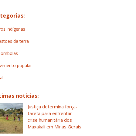
tegorias:
os indígenas
stões da terra
lombolas
imento popular
al
timas notícias:
Justiça determina força-
tarefa para enfrentar
crise humanitária dos
Maxakali em Minas Gerais