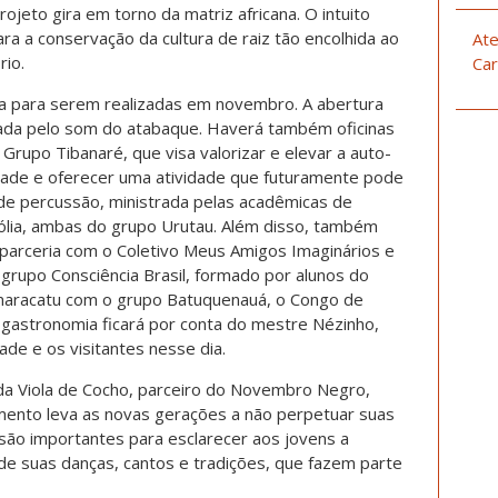
rojeto gira em torno da matriz africana. O intuito
ara a conservação da cultura de raiz tão encolhida ao
Ate
rio.
Car
ta para serem realizadas em novembro. A abertura
ada pelo som do atabaque. Haverá também oficinas
Grupo Tibanaré, que visa valorizar e elevar a auto-
ade e oferecer uma atividade que futuramente pode
de percussão, ministrada pelas acadêmicas de
isólia, ambas do grupo Urutau. Além disso, também
a parceria com o Coletivo Meus Amigos Imaginários e
rupo Consciência Brasil, formado por alunos do
 maracatu com o grupo Batuquenauá, o Congo de
A gastronomia ficará por conta do mestre Nézinho,
ade e os visitantes nesse dia.
a Viola de Cocho, parceiro do Novembro Negro,
cimento leva as novas gerações a não perpetuar suas
 são importantes para esclarecer aos jovens a
 de suas danças, cantos e tradições, que fazem parte