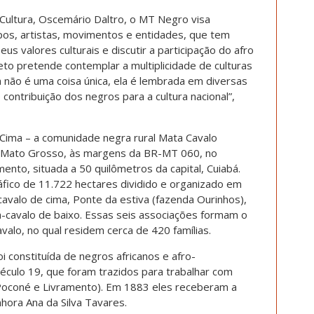
Cultura, Oscemário Daltro, o MT Negro visa
pos, artistas, movimentos e entidades, que tem
s valores culturais e discutir a participação do afro
to pretende contemplar a multiplicidade de culturas
 não é uma coisa única, ela é lembrada em diversas
ontribuição dos negros para a cultura nacional”,
Cima – a comunidade negra rural Mata Cavalo
de Mato Grosso, às margens da BR-MT 060, no
ento, situada a 50 quilômetros da capital, Cuiabá.
ico de 11.722 hectares dividido e organizado em
cavalo de cima, Ponte da estiva (fazenda Ourinhos),
-cavalo de baixo. Essas seis associações formam o
lo, no qual residem cerca de 420 famílias.
i constituída de negros africanos e afro-
éculo 19, que foram trazidos para trabalhar com
Poconé e Livramento). Em 1883 eles receberam a
hora Ana da Silva Tavares.