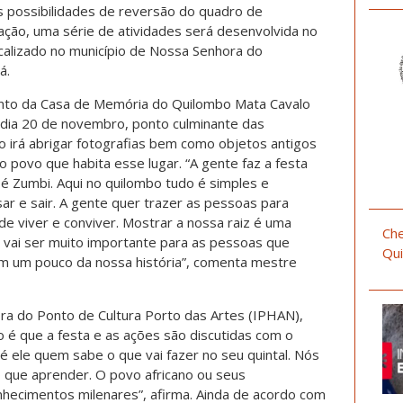
 possibilidades de reversão do quadro de
ação, uma série de atividades será desenvolvida no
calizado no município de Nossa Senhora do
á.
ento da Casa de Memória do Quilombo Mata Cavalo
 dia 20 de novembro, ponto culminante das
o irá abrigar fotografias bem como objetos antigos
 povo que habita esse lugar. “A gente faz a festa
 Zumbi. Aqui no quilombo tudo é simples e
sar e sair. A gente quer trazer as pessoas para
e viver e conviver. Mostrar a nossa raiz é uma
Che
 vai ser muito importante para as pessoas que
Qui
m um pouco da nossa história”, comenta mestre
ra do Ponto de Cultura Porto das Artes (IPHAN),
ão é que a festa e as ações são discutidas com o
é ele quem sabe o que vai fazer no seu quintal. Nós
 que aprender. O povo africano ou seus
hecimentos milenares”, afirma. Ainda de acordo com