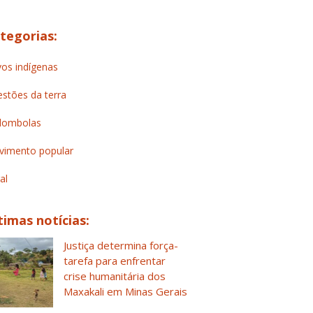
tegorias:
os indígenas
stões da terra
lombolas
imento popular
al
timas notícias:
Justiça determina força-
tarefa para enfrentar
crise humanitária dos
Maxakali em Minas Gerais