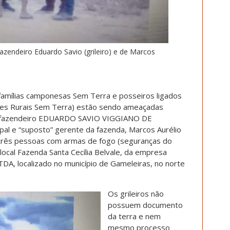
azendeiro Eduardo Savio (grileiro) e de Marcos
 famílias camponesas Sem Terra e posseiros ligados
es Rurais Sem Terra) estão sendo ameaçadas
lo fazendeiro EDUARDO SAVIO VIGGIANO DE
ipal e “suposto” gerente da fazenda, Marcos Aurélio
 três pessoas com armas de fogo (seguranças do
cal Fazenda Santa Cecília Belvale, da empresa
DA, localizado no município de Gameleiras, no norte
Os grileiros não
possuem documento
da terra e nem
mesmo processo