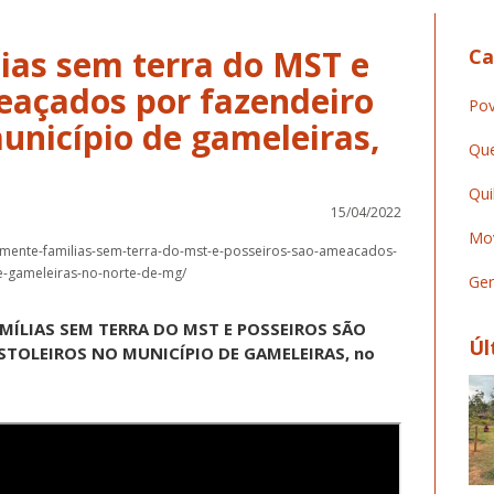
as sem terra do MST e
Ca
eaçados por fazendeiro
Pov
município de gameleiras,
Que
Qui
15/04/2022
Mov
amente-familias-sem-terra-do-mst-e-posseiros-sao-ameacados-
de-gameleiras-no-norte-de-mg/
Ger
ÍLIAS SEM TERRA DO MST E POSSEIROS SÃO
Úl
STOLEIROS NO MUNICÍPIO DE GAMELEIRAS, no