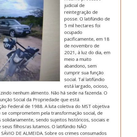
judicial de
reintegração de
posse. O latifúndio de
5 mil hectares foi
ocupado
pacificamente, em 18
de novembro de
2021, à luz do dia, em
meio a muito
abandono, sem
cumprir sua função
social. Tal latifúndio
está largado, ocioso,
uzindo nenhum alimento. Não há sede na fazenda. O
Função Social da Propriedade que está
ão Federal de 1988. A luta coletiva do MST objetiva
e se comprometem pela transformação social, de
solidariamente, sendo sujeitos históricos, sociais e
de seus filhos/as lutamos. O latifúndio NÃO
ÁVIO DE ALMEIDA. Sobre os crimes consumados