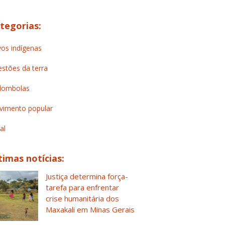
tegorias:
os indígenas
stões da terra
lombolas
imento popular
al
timas notícias:
Justiça determina força-
tarefa para enfrentar
crise humanitária dos
Maxakali em Minas Gerais