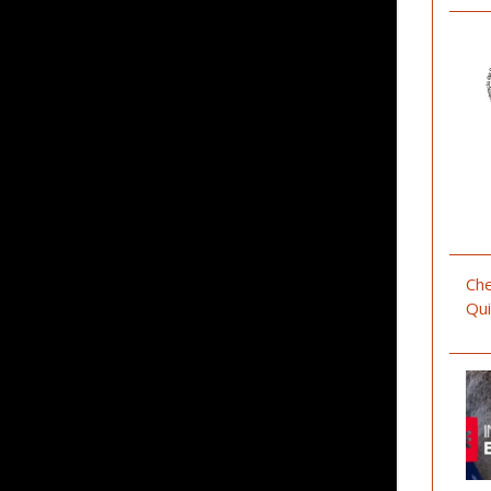
Che
Qui