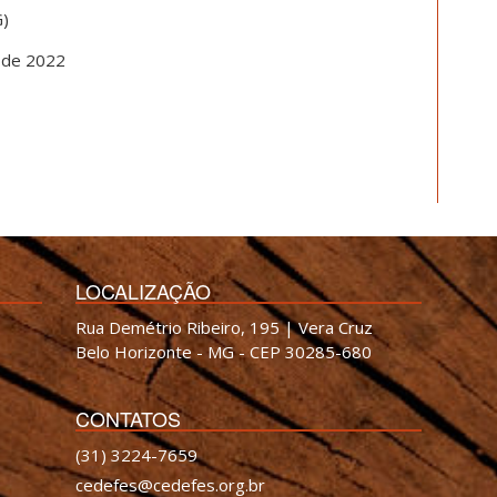
G)
l de 2022
LOCALIZAÇÃO
Rua Demétrio Ribeiro, 195 | Vera Cruz
Belo Horizonte - MG - CEP 30285-680
CONTATOS
(31) 3224-7659
cedefes@cedefes.org.br