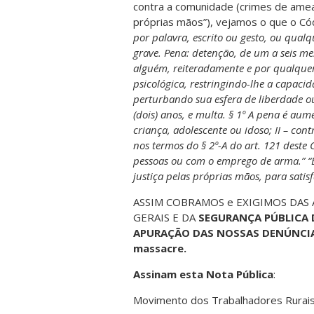
contra a comunidade (crimes de amea
próprias mãos”), vejamos o que o Cód
por palavra, escrito ou gesto, ou qualq
grave. Pena: detenção, de um a seis mes
alguém, reiteradamente e por qualquer
psicológica, restringindo-lhe a capac
perturbando sua esfera de liberdade ou 
(dois) anos, e multa. § 1º A pena é au
criança, adolescente ou idoso; II – co
nos termos do § 2º-A do art. 121 deste 
pessoas ou com o emprego de arma.” “Ex
justiça pelas próprias mãos, para satis
ASSIM COBRAMOS e EXIGIMOS DAS
GERAIS E DA
SEGURANÇA PÚBLICA D
APURAÇÃO DAS NOSSAS DENÚNCIAS
massacre.
Assinam esta Nota Pública
:
Movimento dos Trabalhadores Rurai