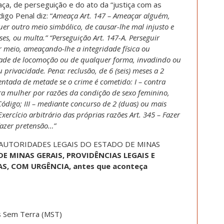
ça, de perseguição e do ato da “justiça com as
igo Penal diz: “
Ameaça Art. 147 – Ameaçar alguém,
uer outro meio simbólico, de causar-lhe mal injusto e
es, ou multa.” “Perseguição Art. 147-A. Perseguir
 meio, ameaçando-lhe a integridade física ou
idade de locomoção ou de qualquer forma, invadindo ou
privacidade. Pena: reclusão, de 6 (seis) meses a 2
mentada de metade se o crime é cometido: I – contra
ntra mulher por razões da condição de sexo feminino,
Código; III – mediante concurso de 2 (duas) ou mais
ercício arbitrário das próprias razões Art. 345 – Fazer
fazer pretensão…”
 AUTORIDADES LEGAIS DO ESTADO DE MINAS
E MINAS GERAIS, PROVIDÊNCIAS LEGAIS E
, COM URGÊNCIA, antes que aconteça
s Sem Terra (MST)