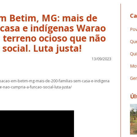
m Betim, MG: mais de
Ca
-casa e indígenas Warao
Pov
 terreno ocioso que não
Que
social. Luta justa!
Qui
13/09/2023
Mov
Ger
cupacao-em-betim-mg-mais-de-200-familias-sem-casa-e-indigena
nao-cumpria-a-funcao-social-luta-justa/
Úl