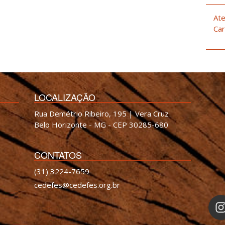
Ate
Car
LOCALIZAÇÃO
Rua Demétrio Ribeiro, 195 | Vera Cruz
Belo Horizonte - MG - CEP 30285-680
CONTATOS
(31) 3224-7659
cedefes@cedefes.org.br