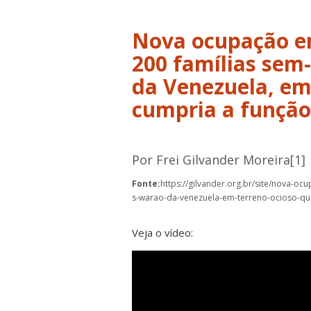
Nova ocupação e
200 famílias sem
da Venezuela, em
cumpria a função 
Por Frei Gilvander Moreira[1]
Fonte:
https://gilvander.org.br/site/nova-o
s-warao-da-venezuela-em-terreno-ocioso-que-
Veja o vídeo: