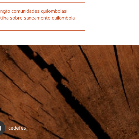
nção comunidades quilombolas!
tilha sobre saneamento quilombola
cedefes_