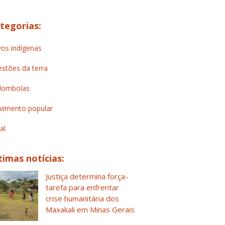
tegorias:
os indígenas
stões da terra
lombolas
imento popular
al
timas notícias:
Justiça determina força-
tarefa para enfrentar
crise humanitária dos
Maxakali em Minas Gerais