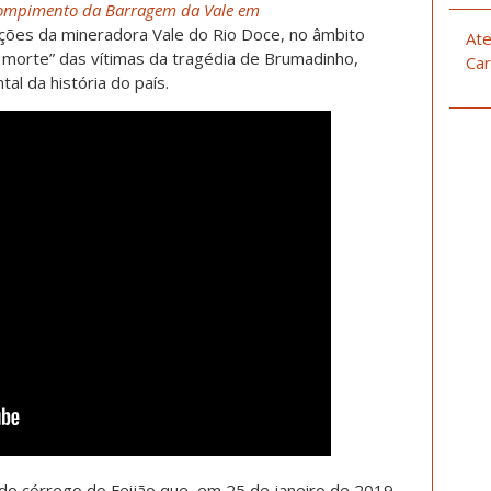
 rompimento da Barragem da Vale em
ções da mineradora Vale do Rio Doce, no âmbito
Ate
 morte” das vítimas da tragédia de Brumadinho,
Car
al da história do país.
o córrego do Feijão que, em 25 de janeiro de 2019,