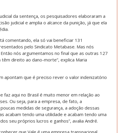
judicial da sentença, os pesquisadores elaboraram a
são judicial e amplia o alcance da punição, já que ela
édia.
tá comentando, ela só vai beneficiar 131
resentados pelo Sindicato Metabase. Mas nós
. Então nós argumentamos no final que as outras 127
têm direito ao dano-morte”, explica Maria
 apontam que é preciso rever o valor indenizatório
 faz aqui no Brasil é muito menor em relação ao
ses. Ou seja, para a empresa, de fato, a
e poucas medidas de segurança, a adoção dessas
 elas acabam tendo uma utilidade e acabam tendo uma
 dos seu próprios lucros e ganhos”, avalia André.
conhecer que Vale é uma empresa transnacional,