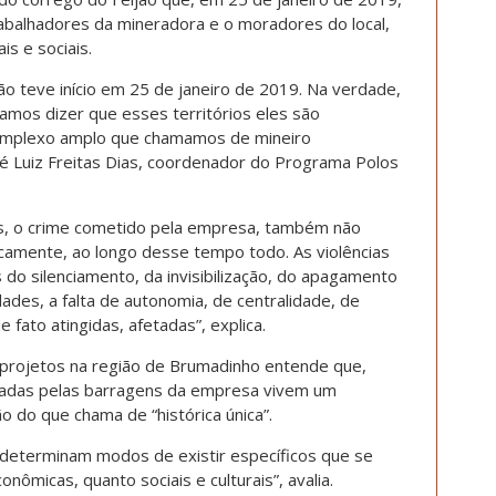
rabalhadores da mineradora e o moradores do local,
s e sociais.
ão teve início em 25 de janeiro de 2019. Na verdade,
mamos dizer que esses territórios eles são
omplexo amplo que chamamos de mineiro
dré Luiz Freitas Dias, coordenador do Programa Polos
as, o crime cometido pela empresa, também não
icamente, ao longo desse tempo todo. As violências
 do silenciamento, da invisibilização, do apagamento
des, a falta de autonomia, de centralidade, de
ato atingidas, afetadas”, explica.
projetos na região de Brumadinho entende que,
etadas pelas barragens da empresa vivem um
 do que chama de “histórica única”.
eterminam modos de existir específicos que se
nômicas, quanto sociais e culturais”, avalia.