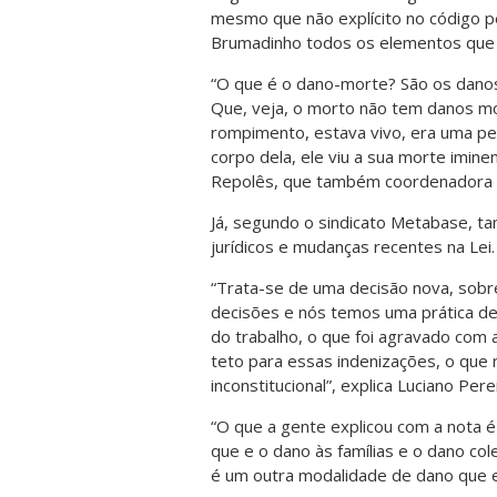
mesmo que não explícito no código p
Brumadinho todos os elementos que 
“O que é o dano-morte? São os danos
Que, veja, o morto não tem danos mo
rompimento, estava vivo, era uma pes
corpo dela, ele viu a sua morte iminen
Repolês, que também coordenadora 
Já, segundo o sindicato Metabase, t
jurídicos e mudanças recentes na Lei.
“Trata-se de uma decisão nova, sobre
decisões e nós temos uma prática de
do trabalho, o que foi agravado com 
teto para essas indenizações, o que n
inconstitucional”, explica Luciano Per
“O que a gente explicou com a nota 
que e o dano às famílias e o dano co
é um outra modalidade de dano que e