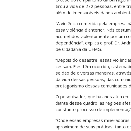
tirou a vida de 272 pessoas, entre t
além de imensuráveis danos ambientai
“A violência cometida pela empresa n
essa violência é anterior. Nós costu
acometidos violentamente por um c
dependência”, explica o prof. Dr. An
de Cidadania da UFMG.
“Depois do desastre, essas violênci
cessam. Eles têm ocorrido, sistemat
se dão de diversas maneiras, através
da vida dessas pessoas, das comunida
protagonismo dessas comunidades de f
O pesquisador, que há anos atua em 
diante desse quadro, as regiões af
constante processo de implementação
“Onde essas empresas mineradoras d
aproximem de suas práticas, tanto eco