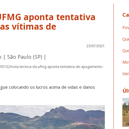
UFMG aponta tentativa
Ca
as vítimas de
Pov
Que
23/07/2021
Qui
o | São Paulo (SP) |
Mov
1/07/22/nota-tecnica-da-ufmg-aponta-tentativa-de-apagamento-
Ger
ue colocando os lucros acima de vidas e danos
Úl