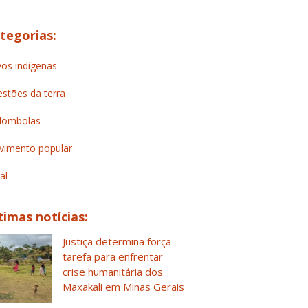
tegorias:
os indígenas
stões da terra
lombolas
imento popular
al
timas notícias:
Justiça determina força-
tarefa para enfrentar
crise humanitária dos
Maxakali em Minas Gerais