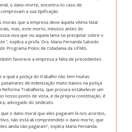
enal, o dano-morte, encontra no caso de
comprovam a sua tipificação.
 morais que a empresa deve àquela vítima fatal.
rais, mas, este morto, minutos antes do
soa viva que viu aquela lama se precipitar sobre o
te.”, explica a profa. Dra. Maria Fernanda Salcedo
do Programa Polos de Cidadania da UFMG.
ambém favorece a empresa a falta de precedentes
 a qual a justiça do trabalho não tem muitas
 patamares de indenização muito baixos na justiça
a Reforma Trabalhista, que procura estabelecer um
o nosso ponto de vista, e da própria constituição, é
eira, advogado do sindicato.
é que o dano moral que eles pagaram lá nos acordos,
letivo, não está ali compreendido o dano morte, que
les ainda não pagaram”, explica Maria Fernanda.