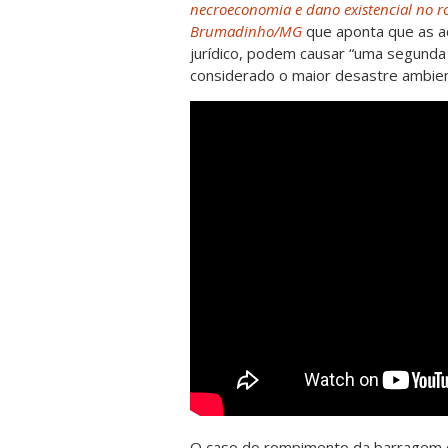
necroeconomia e dano existencial no
Brumadinho/MG
que aponta que as a
jurídico, podem causar “uma segunda
considerado o maior desastre ambient
O caso do rompimento da barragem d