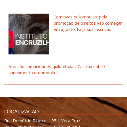
Comitivas quilombolas: pela
promoção de direitos vão começar
em agosto. Faça sua inscrição
Atenção comunidades quilombolas! Cartilha sobre
saneamento quilombola
LOCALIZAÇÃO
Rua Demétrio Ribeiro, 195 | Vera Cruz
Belo Horizonte - MG - CEP 30285-680