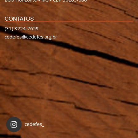
CONTATOS
(31) 3224-7659
cedefes@cedefes.org.br
cedefes_