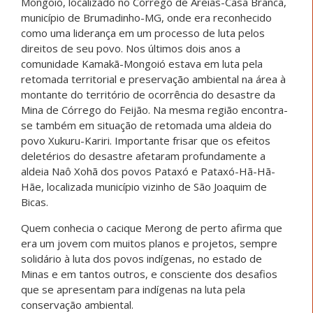
Mongoió, localizado no Córrego de Areias-Casa Branca,
município de Brumadinho-MG, onde era reconhecido
como uma liderança em um processo de luta pelos
direitos de seu povo. Nos últimos dois anos a
comunidade Kamakã-Mongoió estava em luta pela
retomada territorial e preservação ambiental na área à
montante do território de ocorrência do desastre da
Mina de Córrego do Feijão. Na mesma região encontra-
se também em situação de retomada uma aldeia do
povo Xukuru-Kariri. Importante frisar que os efeitos
deletérios do desastre afetaram profundamente a
aldeia Naô Xohã dos povos Pataxó e Pataxó-Hã-Hã-
Hãe, localizada município vizinho de São Joaquim de
Bicas.
Quem conhecia o cacique Merong de perto afirma que
era um jovem com muitos planos e projetos, sempre
solidário à luta dos povos indígenas, no estado de
Minas e em tantos outros, e consciente dos desafios
que se apresentam para indígenas na luta pela
conservação ambiental.