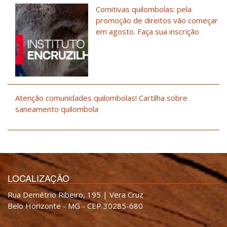
Comitivas quilombolas: pela
promoção de direitos vão começar
em agosto. Faça sua inscrição
Atenção comunidades quilombolas! Cartilha sobre
saneamento quilombola
LOCALIZAÇÃO
Rua Demétrio Ribeiro, 195 | Vera Cruz
Belo Horizonte - MG - CEP 30285-680