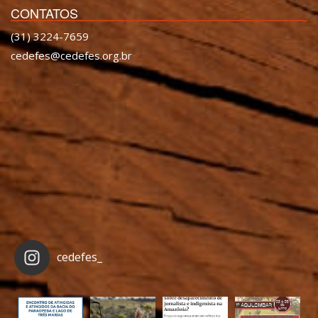
CONTATOS
(31) 3224-7659
cedefes@cedefes.org.br
cedefes_