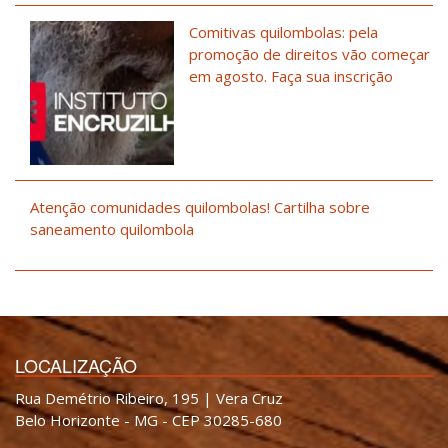
Comitivas quilombolas: pela
promoção de direitos vão começar
em agosto. Faça sua inscrição
Atenção comunidades quilombolas! Cartilha sobre
saneamento quilombola
LOCALIZAÇÃO
Rua Demétrio Ribeiro, 195 | Vera Cruz
Belo Horizonte - MG - CEP 30285-680