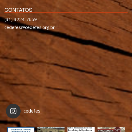
CONTATOS
(31) 3224-7659
cedefes@cedefes.org.br
cedefes_