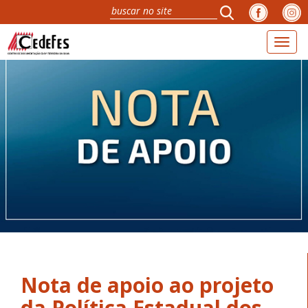
Toggl
naviga
Nota de apoio ao projeto
da Política Estadual dos