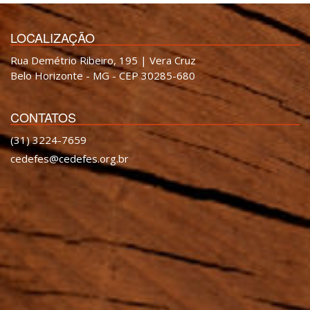
LOCALIZAÇÃO
Rua Demétrio Ribeiro, 195 | Vera Cruz
Belo Horizonte - MG - CEP 30285-680
CONTATOS
(31) 3224-7659
cedefes@cedefes.org.br