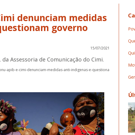
Cimi denunciam medidas
Ca
 questionam governo
Pov
Que
15/07/2021
Qui
, da Assessoria de Comunicação do Cimi.
Mov
a-onu-apib-e-cimi-denunciam-medidas-anti-indigenas-e-questiona
Ger
Úl