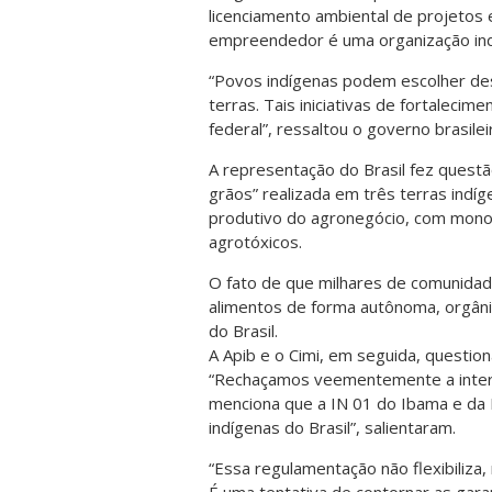
licenciamento ambiental de projetos
empreendedor é uma organização indíg
“Povos indígenas podem escolher des
terras. Tais iniciativas de fortalec
federal”, ressaltou o governo brasilei
A representação do Brasil fez questão
grãos” realizada em três terras indí
produtivo do agronegócio, com monoc
agrotóxicos.
O fato de que milhares de comunidad
alimentos de forma autônoma, orgâni
do Brasil.
A Apib e o Cimi, em seguida, questio
“Rechaçamos veementemente a inter
menciona que a IN 01 do Ibama e da
indígenas do Brasil”, salientaram.
“Essa regulamentação não flexibiliza,
É uma tentativa de contornar as garan