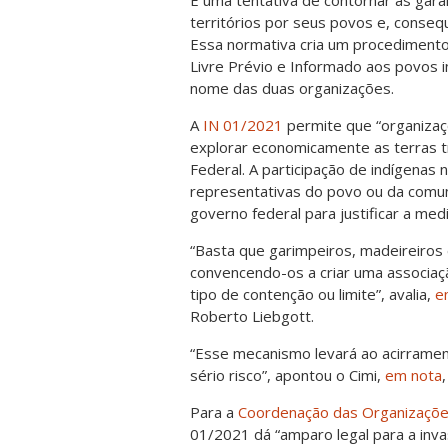
territórios por seus povos e, conse
Essa normativa cria um procedimento
Livre Prévio e Informado aos povos i
nome das duas organizações.
A
IN 01/2021
permite que “organizaç
explorar economicamente as terras tr
Federal. A participação de indígenas
representativas do povo ou da comuni
governo federal para justificar a med
“Basta que garimpeiros, madeireiros 
convencendo-os a criar uma associaçã
tipo de contenção ou limite”, avalia,
e
Roberto Liebgott.
“Esse mecanismo levará ao acirrament
sério risco”, apontou o Cimi,
em nota
Para a
Coordenação das Organizações
01/2021 dá “amparo legal para a inva