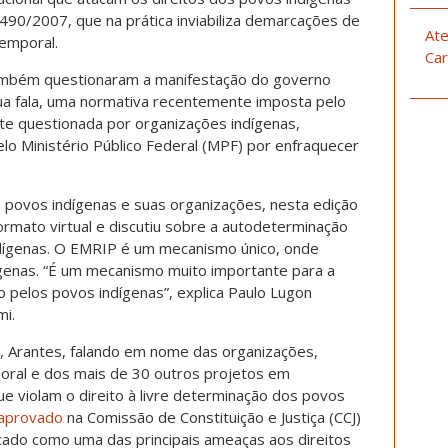
 490/2007, que na prática inviabiliza demarcações de
Ate
temporal.
Car
ambém questionaram a manifestação do governo
sua fala, uma normativa recentemente imposta pelo
te questionada por organizações indígenas,
elo Ministério Público Federal (MPF) por enfraquecer
 povos indígenas e suas organizações, nesta edição
ormato virtual e discutiu sobre a autodeterminação
indígenas. O EMRIP é um mecanismo único, onde
enas. “É um mecanismo muito importante para a
o pelos povos indígenas”, explica Paulo Lugon
mi.
i, Arantes, falando em nome das organizações,
oral e dos mais de 30 outros projetos em
ue violam o direito à livre determinação dos povos
aprovado
na Comissão de Constituição e Justiça (CCJ)
ado como uma das principais ameaças aos direitos