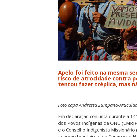
Apelo foi feito na mesma se
risco de atrocidade contra p
tentou fazer tréplica, mas n
Foto capa Andressa Zumpano/Articulaç
Em declaração conjunta durante a 14
dos Povos Indígenas da ONU (EMRIP), 
e o Conselho Indigenista Missionário
governo brasileiro e do Congresso Na