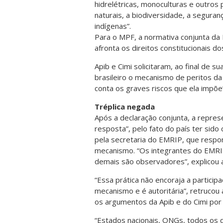
hidrelétricas, monoculturas e outros
naturais, a biodiversidade, a segura
indígenas”.
Para o MPF, a normativa conjunta da
afronta os direitos constitucionais do
Apib e Cimi solicitaram, ao final de 
brasileiro o mecanismo de peritos d
conta os graves riscos que ela impõe
Tréplica negada
Após a declaração conjunta, a repres
resposta”, pelo fato do país ter sido 
pela secretaria do EMRIP, que respo
mecanismo. “Os integrantes do EMR
demais são observadores”, explicou a
“Essa prática não encoraja a partic
mecanismo e é autoritária”, retrucou 
os argumentos da Apib e do Cimi po
“Estados nacionais, ONGs, todos os 