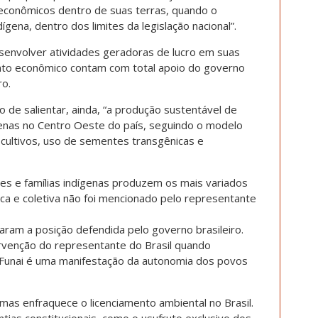
 econômicos dentro de suas terras, quando o
ena, dentro dos limites da legislação nacional”.
envolver atividades geradoras de lucro em suas
imento econômico contam com total apoio do governo
ro.
 de salientar, ainda, “a produção sustentável de
genas no Centro Oeste do país, seguindo o modelo
ultivos, uso de sementes transgênicas e
es e famílias indígenas produzem os mais variados
ca e coletiva não foi mencionado pelo representante
naram a posição defendida pelo governo brasileiro.
venção do representante do Brasil quando
 Funai é uma manifestação da autonomia dos povos
 mas enfraquece o licenciamento ambiental no Brasil.
tias constitucionais, como o usufruto exclusivo dos