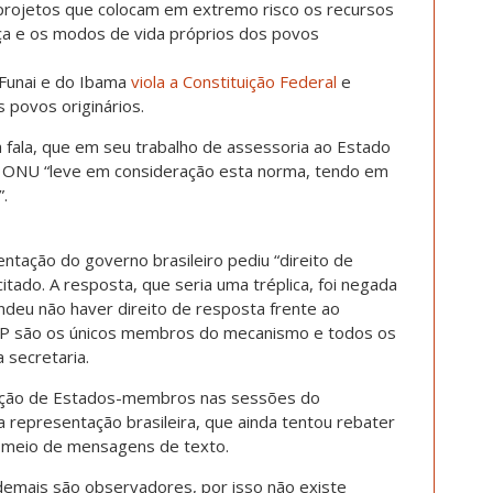
 projetos que colocam em extremo risco os recursos
nça e os modos de vida próprios dos povos
 Funai e do Ibama
viola a Constituição Federal
e
s povos originários.
sua fala, que em seu trabalho de assessoria ao Estado
a ONU “leve em consideração esta norma, tendo em
”.
entação do governo brasileiro pediu “direito de
citado. A resposta, que seria uma tréplica, foi negada
ndeu não haver direito de resposta frente ao
IP são os únicos membros do mecanismo e todos os
 secretaria.
ipação de Estados-membros nas sessões do
a representação brasileira, que ainda tentou rebater
r meio de mensagens de texto.
demais são observadores, por isso não existe