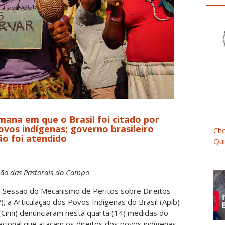
mana em que o Brasil foi citado por
ovos indígenas; governo brasileiro
Che
ão foi atendido
Qui
ão das Pastorais do Campo
ª Sessão do Mecanismo de Peritos sobre Direitos
a Articulação dos Povos Indígenas do Brasil (Apib)
 (Cimi) denunciaram nesta quarta (14) medidas do
cional que atacam os direitos dos povos indígenas