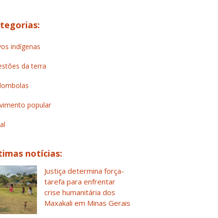
tegorias:
os indígenas
stões da terra
lombolas
imento popular
al
timas notícias:
Justiça determina força-
tarefa para enfrentar
crise humanitária dos
Maxakali em Minas Gerais