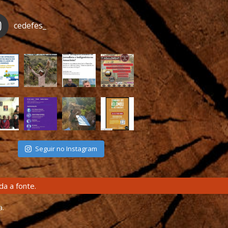
cedefes_
Seguir no Instagram
a a fonte.
a.