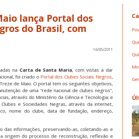
aio lança Portal dos
Ca
gros do Brasil, com
Pov
Que
16/05/2011
Qui
Mov
tadas na
Carta de Santa Maria
, com vistas a dar
cional, foi criado o
Portal dos Clubes Sociais Negros
,
Ger
reze de Maio. O portal tem os seguintes objetivos,
anutenção de uma “rede nacional de clubes negros”,
ias, através do Ministério da Ciência e Tecnologia; e
Úl
 Clubes e Sociedades Negras, através da internet,
ico, nome do clube, data de fundação, endereço,
 das informações, preservando-as, coletando-as e
á na origem do processo de reconstrução, reflexão e