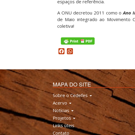
espaços de referência.
A ONU decretou 2011 como o
Ano I
de Maio integrado ao Movimento Cl
coletiva!
Facebook
WhatsApp
MAPA DO SITE
Sobre o Cedefes
Acervo
Notícias
Projetos
Links úteis
Contato