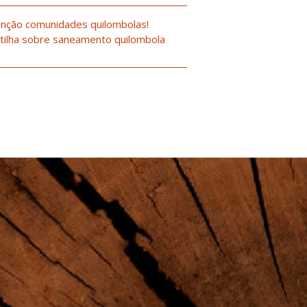
nção comunidades quilombolas!
tilha sobre saneamento quilombola