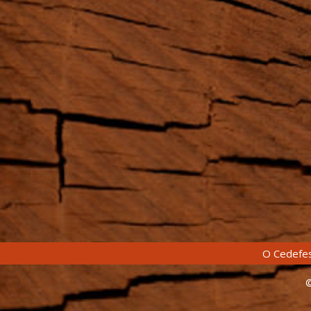
O Cedefes
©