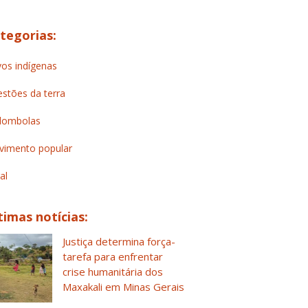
tegorias:
os indígenas
stões da terra
lombolas
imento popular
al
timas notícias:
Justiça determina força-
tarefa para enfrentar
crise humanitária dos
Maxakali em Minas Gerais