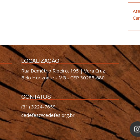
Ate
Car
LOCALIZAÇÃO
Rua Demétrio Ribeiro, 195 | Vera Cruz
Belo Horizonte - MG - CEP 30285-680
CONTATOS
(31) 3224-7659
cedefes@cedefes.org.br