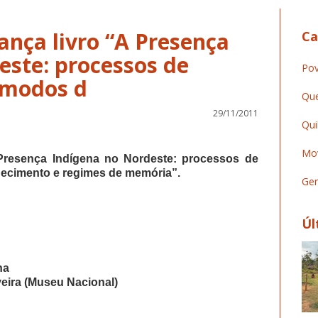
ança livro “A Presença
Ca
este: processos de
Pov
, modos d
Que
29/11/2011
Qui
Mov
Presença Indígena no Nordeste: processos de
nhecimento e regimes de memória”.
Ger
Úl
una
eira (Museu Nacional)