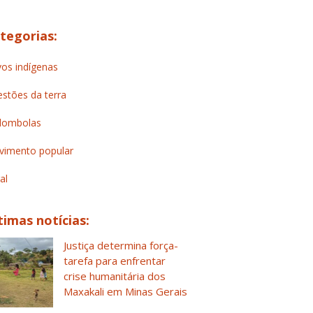
tegorias:
os indígenas
stões da terra
lombolas
imento popular
al
timas notícias:
Justiça determina força-
tarefa para enfrentar
crise humanitária dos
Maxakali em Minas Gerais