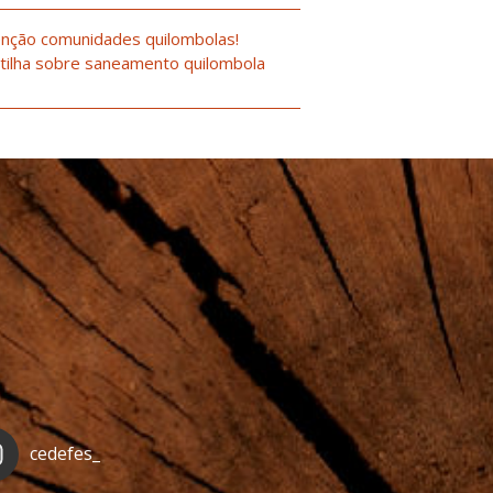
nção comunidades quilombolas!
tilha sobre saneamento quilombola
cedefes_