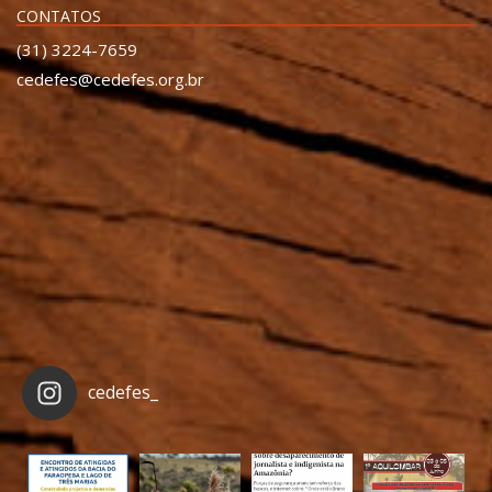
CONTATOS
(31) 3224-7659
cedefes@cedefes.org.br
cedefes_