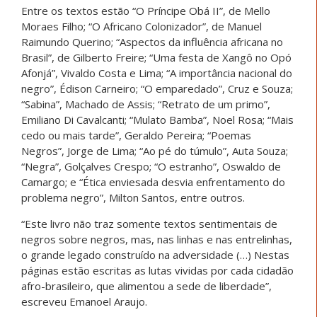
Entre os textos estão “O Príncipe Obá II”, de Mello
Moraes Filho; “O Africano Colonizador”, de Manuel
Raimundo Querino; “Aspectos da influência africana no
Brasil”, de Gilberto Freire; “Uma festa de Xangô no Opó
Afonjá”, Vivaldo Costa e Lima; “A importância nacional do
negro”, Édison Carneiro; “O emparedado”, Cruz e Souza;
“Sabina”, Machado de Assis; “Retrato de um primo”,
Emiliano Di Cavalcanti; “Mulato Bamba”, Noel Rosa; “Mais
cedo ou mais tarde”, Geraldo Pereira; “Poemas
Negros”, Jorge de Lima; “Ao pé do túmulo”, Auta Souza;
“Negra”, Golçalves Crespo; “O estranho”, Oswaldo de
Camargo; e “Ética enviesada desvia enfrentamento do
problema negro”, Milton Santos, entre outros.
“Este livro não traz somente textos sentimentais de
negros sobre negros, mas, nas linhas e nas entrelinhas,
o grande legado construído na adversidade (…) Nestas
páginas estão escritas as lutas vividas por cada cidadão
afro-brasileiro, que alimentou a sede de liberdade”,
escreveu Emanoel Araujo.