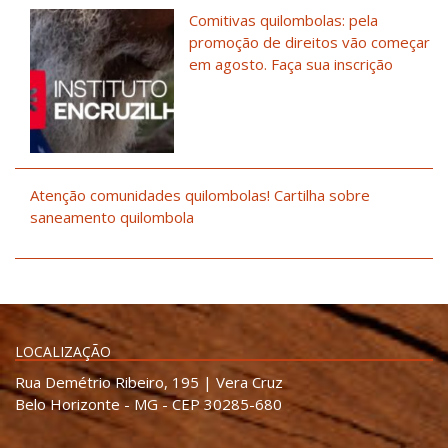
Comitivas quilombolas: pela
promoção de direitos vão começar
em agosto. Faça sua inscrição
Atenção comunidades quilombolas! Cartilha sobre
saneamento quilombola
LOCALIZAÇÃO
Rua Demétrio Ribeiro, 195 | Vera Cruz
Belo Horizonte - MG - CEP 30285-680