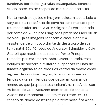
bandeiras bordadas, garrafas estampadas, bonecas
rituais, recortes de chapas de metal e de borracha.
Nesta mostra objetos e imagens colocam lado a lado o
sagrado e a resistência do povo haitiano marcado por
traumas e infortúnios. A arte religiosa é representada
por cerca de 70 objetos sagrados presentes nos rituais
de Vodu. Já as imagens refletem o caos, a dor e a
resistência de um povo diante da destruição de sua
terra natal. São 70 fotos de Anderson Schneider e Caio
Guatelli que mostram as ruas de Porto Príncipe
tomadas por escombros, sobreviventes, cadáveres,
equipes de socorro e militares. “Espessas colunas de
fumaça erguem-se de todos os cantos da cidade como
legiões de valquírias negras, levando aos céus as
feridas da terra – feridas que deixaram com ainda
menos os que já quase nada tinham”, narrou Anderson.
As fotos de Caio traduzem momentos de angústia
vividos no cumprimento do dever de repórter. “O
cenário da cidade destruída pelo terremoto fica ainda
mais caótico, quando barulhos de tiros soam no meio da