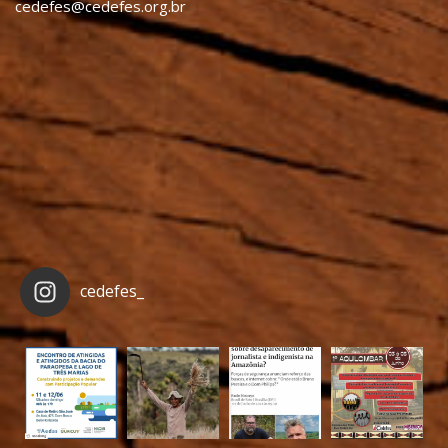
cedefes@cedefes.org.br
cedefes_