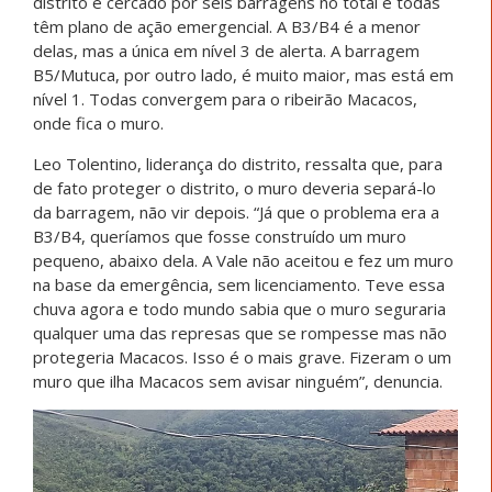
distrito é cercado por seis barragens no total e todas
têm plano de ação emergencial. A B3/B4 é a menor
delas, mas a única em nível 3 de alerta. A barragem
B5/Mutuca, por outro lado, é muito maior, mas está em
nível 1. Todas convergem para o ribeirão Macacos,
onde fica o muro.
Leo Tolentino, liderança do distrito, ressalta que, para
de fato proteger o distrito, o muro deveria separá-lo
da barragem, não vir depois. “Já que o problema era a
B3/B4, queríamos que fosse construído um muro
pequeno, abaixo dela. A Vale não aceitou e fez um muro
na base da emergência, sem licenciamento. Teve essa
chuva agora e todo mundo sabia que o muro seguraria
qualquer uma das represas que se rompesse mas não
protegeria Macacos. Isso é o mais grave. Fizeram o um
muro que ilha Macacos sem avisar ninguém”, denuncia.