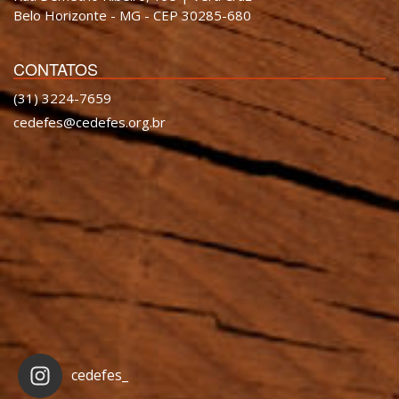
Belo Horizonte - MG - CEP 30285-680
CONTATOS
(31) 3224-7659
cedefes@cedefes.org.br
cedefes_