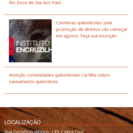
Rio Doce de Dia dos Pais!
Comitivas quilombolas: pela
promoção de direitos vão começar
em agosto. Faça sua inscrição
Atenção comunidades quilombolas! Cartilha sobre
saneamento quilombola
LOCALIZAÇÃO
Rua Demétrio Ribeiro, 195 | Vera Cruz