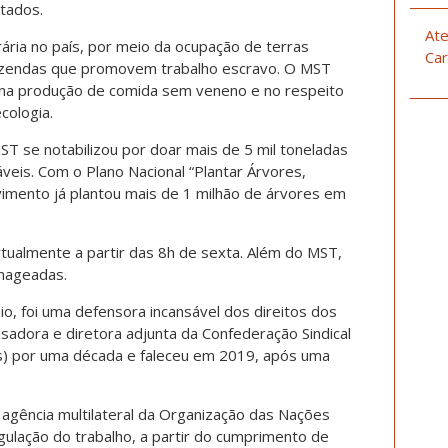
tados.
Ate
ia no país, por meio da ocupação de terras
Car
 fazendas que promovem trabalho escravo. O MST
, na produção de comida sem veneno e no respeito
cologia.
MST se notabilizou por doar mais de 5 mil toneladas
veis. Com o Plano Nacional “Plantar Árvores,
vimento já plantou mais de 1 milhão de árvores em
rtualmente a partir das 8h de sexta. Além do MST,
nageadas.
o, foi uma defensora incansável dos direitos dos
sadora e diretora adjunta da Confederação Sindical
lês) por uma década e faleceu em 2019, após uma
 agência multilateral da Organização das Nações
ulação do trabalho, a partir do cumprimento de