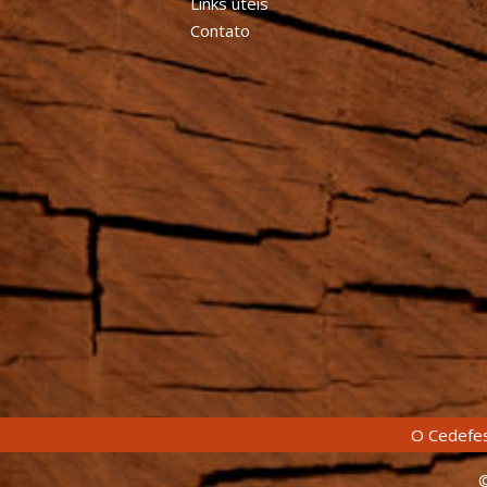
Links úteis
Contato
O Cedefes
©