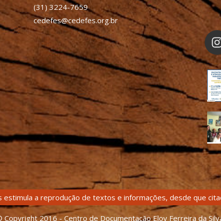
(31) 3224-7659
cedefes@cedefes.org.br
 estimula a reprodução de textos e informações, desde que citad
 Copyright 2016 - Centro de Documentação Eloy Ferreira da Silv