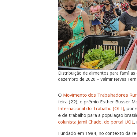
Distribuição de alimentos para famílias 
dezembro de 2020 – Valmir Neves Fern
O
Movimento dos Trabalhadores Rur
feira (22), o prêmio Esther Busser M
Internacional do Trabalho (OIT)
, por 
e de trabalho para a população brasil
colunista Jamil Chade, do portal UOL
,
Fundado em 1984, no contexto da red