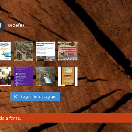
cedefes_
Seguir no Instagram
a a fonte.
a.