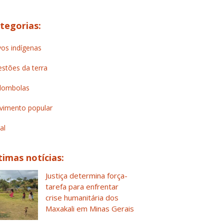
tegorias:
os indígenas
stões da terra
lombolas
imento popular
al
timas notícias:
Justiça determina força-
tarefa para enfrentar
crise humanitária dos
Maxakali em Minas Gerais