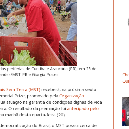
das periferias de Curitiba e Araucária (PR), em 23 de
Che
andes/MST-PR e Giorgia Prates
Qui
ais Sem Terra (MST)
receberá, na próxima sexta-
emorial Prize, promovido pela
Organização
sua atuação na garantia de condições dignas de vida
eira. O resultado da premiação foi
antecipado pelo
 na manhã desta quarta-feira (20).
emocratização do Brasil, o MST possui cerca de