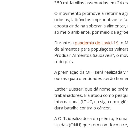
350 mil famílias assentadas em 24 es
O movimento promove a reforma agrár
ociosas, latifúndios improdutivos e
aposta ainda na soberania alimentar
ao meio ambiente, por meio da agroe
Durante a
pandemia de covid-19
, o 
de alimentos para populações vulnerá
Produzir Alimentos Saudáveis”, o mo
todo país.
A premiação da OIT será realizada vi
outras quatro entidades serão home
Esther Busser, que dá nome ao prêmi
trabalhadores. Ela atuou como pesqui
Internacional (ITUC, na sigla em ing
dura batalha contra o câncer.
A OIT, idealizadora do prêmio, é uma
Unidas (ONU) que tem com foco a reg