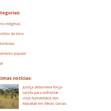
tegorias:
os indígenas
stões da terra
lombolas
imento popular
al
timas notícias:
Justiça determina força-
tarefa para enfrentar
crise humanitária dos
Maxakali em Minas Gerais