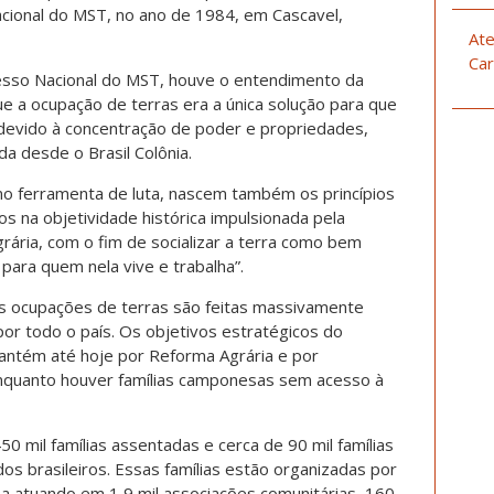
acional do MST, no ano de 1984, em Cascavel,
Ate
Car
esso Nacional do MST, houve o entendimento da
e a ocupação de terras era a única solução para que
 devido à concentração de poder e propriedades,
da desde o Brasil Colônia.
mo ferramenta de luta, nascem também os princípios
 na objetividade histórica impulsionada pela
rária, com o fim de socializar a terra como bem
para quem nela vive e trabalha”.
s ocupações de terras são feitas massivamente
or todo o país. Os objetivos estratégicos do
antém até hoje por Reforma Agrária e por
 enquanto houver famílias camponesas sem acesso à
 mil famílias assentadas e cerca de 90 mil famílias
s brasileiros. Essas famílias estão organizadas por
sa atuando em 1,9 mil associações comunitárias, 160