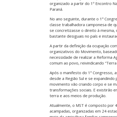
organizado a partir do 1º Encontro N
Paraná.
No ano seguinte, durante o 1º Congr
classe trabalhadora camponesa de qu
se concretizasse o direito à mesma,
bastante desiguais no país e instaura
A partir da definição da ocupação co
organizativos do Movimento, baseados
necessidade de realizar a Reforma Ag
comum ao povo, reivindicando “Terra 
Após o manifesto do 1º Congresso, a
desde a Região Sul e se expandindo p
movimento vão criando corpo e se m
transformações sociais. E existirão
terra e aos meios de produção.
Atualmente, o MST é composto por 450
acampadas, organizadas em 24 estado
meio da agricultura familiar campone