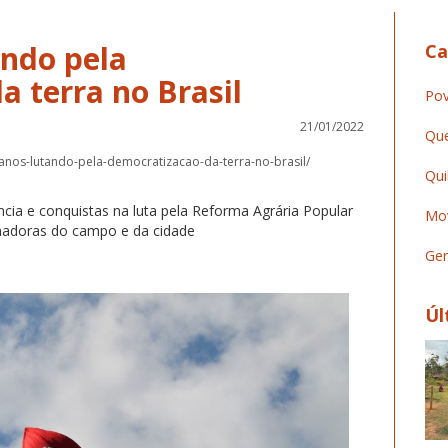
ando pela
Ca
 terra no Brasil
Pov
21/01/2022
Que
-anos-lutando-pela-democratizacao-da-terra-no-brasil/
Qui
cia e conquistas na luta pela Reforma Agrária Popular
Mov
lhadoras do campo e da cidade
Ger
Úl