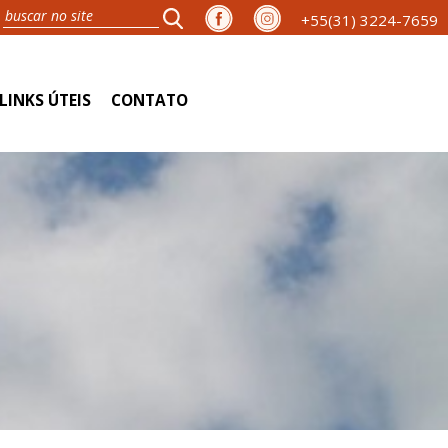
+55(31) 3224-7659
LINKS ÚTEIS
CONTATO