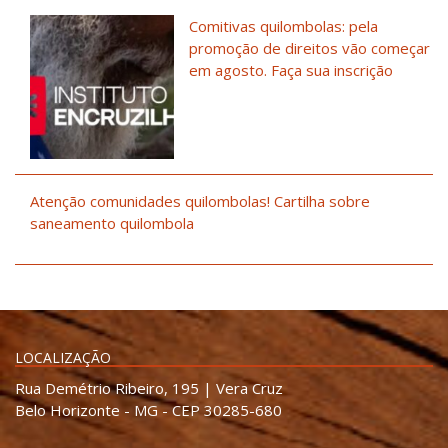
Comitivas quilombolas: pela
promoção de direitos vão começar
em agosto. Faça sua inscrição
Atenção comunidades quilombolas! Cartilha sobre
saneamento quilombola
LOCALIZAÇÃO
Rua Demétrio Ribeiro, 195 | Vera Cruz
Belo Horizonte - MG - CEP 30285-680