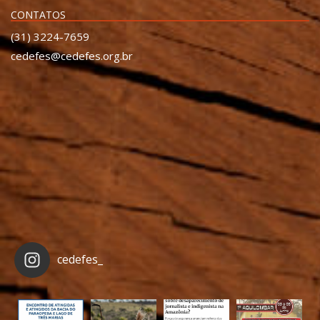
CONTATOS
(31) 3224-7659
cedefes@cedefes.org.br
cedefes_