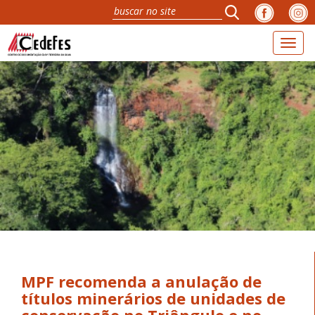
Toggl
navig
MPF recomenda a anulação de
títulos minerários de unidades de
conservação no Triângulo e no