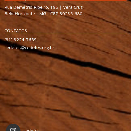
Rua Demétrio Ribeiro, 195 | Vera Cruz
Belo Horizonte - MG - CEP 30285-680
CONTATOS
(31) 3224-7659
cedefes@cedefes.org.br
cedefes_