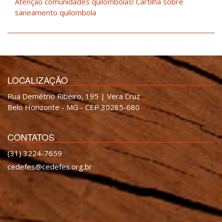
Atenção comunidades quilombolas! Cartilha sobre
saneamento quilombola
LOCALIZAÇÃO
Rua Demétrio Ribeiro, 195 | Vera Cruz
Belo Horizonte - MG - CEP 30285-680
CONTATOS
(31) 3224-7659
cedefes@cedefes.org.br