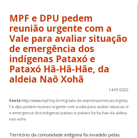
MPF e DPU pedem
reunião urgente com a
Vale para avaliar situação
de emergência dos
indígenas Pataxó e
Pataxó Hã-Hã-Hãe, da
aldeia Naô Xohã
14/01/2022
Fonte:
http://www.mpf.mp.br/mg/sala-de-imprensa/noticias-mg/mp
f-e-dpu-pedem-reuniao-urgente-com-a-vale-para-avaliar-situacao-d
e-emergencia-dos-indigenas-pataxo-e-pataxo-ha-ha-hae-da-aldeia-
nao-xoha
Território da comunidade indígena foi invadido pelas