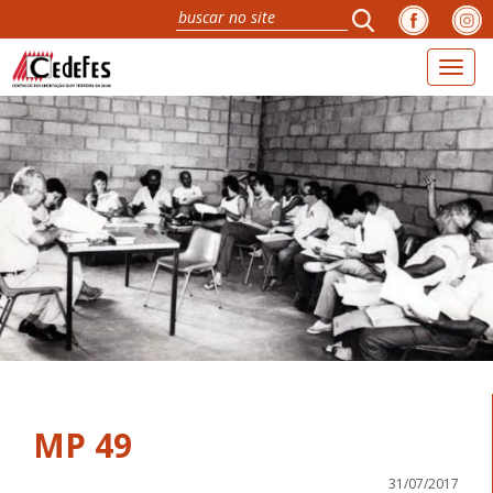
Toggl
naviga
MP 49
31/07/2017