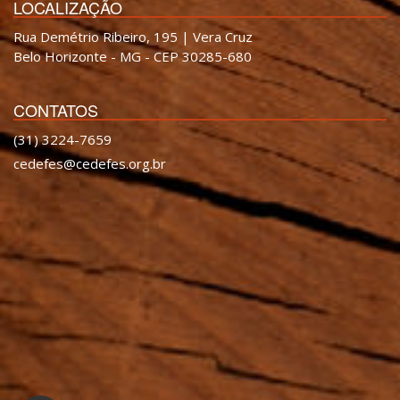
LOCALIZAÇÃO
Rua Demétrio Ribeiro, 195 | Vera Cruz
Belo Horizonte - MG - CEP 30285-680
CONTATOS
(31) 3224-7659
cedefes@cedefes.org.br