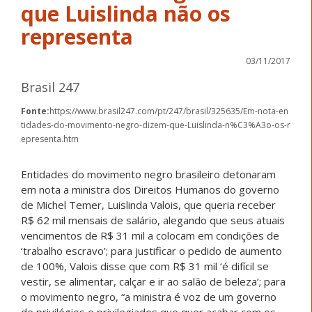
que Luislinda não os
representa
03/11/2017
Brasil 247
Fonte:
https://www.brasil247.com/pt/247/brasil/325635/Em-nota-en
tidades-do-movimento-negro-dizem-que-Luislinda-n%C3%A3o-os-r
epresenta.htm
Entidades do movimento negro brasileiro detonaram
em nota a ministra dos Direitos Humanos do governo
de Michel Temer, Luislinda Valois, que queria receber
R$ 62 mil mensais de salário, alegando que seus atuais
vencimentos de R$ 31 mil a colocam em condições de
‘trabalho escravo’; para justificar o pedido de aumento
de 100%, Valois disse que com R$ 31 mil ‘é difícil se
vestir, se alimentar, calçar e ir ao salão de beleza’; para
o movimento negro, “a ministra é voz de um governo
de privilégios e privilegiados que quer acabar com os