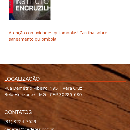
Atenção comunidades quilombolas! Cartilha sobre
saneamento quilombola
LOCALIZAÇÃO
Rua Demétrio Ribeiro, 195 | Vera Cruz
Belo Horizonte - MG - CEP 30285-680
CONTATOS
(31) 3224-7659
cedefes@cedefes.org.br