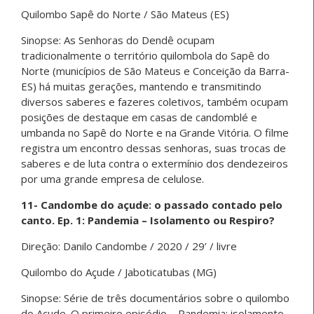
Quilombo Sapê do Norte / São Mateus (ES)
Sinopse: As Senhoras do Dendê ocupam
tradicionalmente o território quilombola do Sapê do
Norte (municípios de São Mateus e Conceição da Barra-
ES) há muitas gerações, mantendo e transmitindo
diversos saberes e fazeres coletivos, também ocupam
posições de destaque em casas de candomblé e
umbanda no Sapê do Norte e na Grande Vitória. O filme
registra um encontro dessas senhoras, suas trocas de
saberes e de luta contra o extermínio dos dendezeiros
por uma grande empresa de celulose.
11- Candombe do açude: o passado contado pelo
canto. Ep. 1: Pandemia – Isolamento ou Respiro?
Direção: Danilo Candombe / 2020 / 29’ / livre
Quilombo do Açude / Jaboticatubas (MG)
Sinopse: Série de três documentários sobre o quilombo
do Açude. O primeiro episódio – Pandemia: isolamento