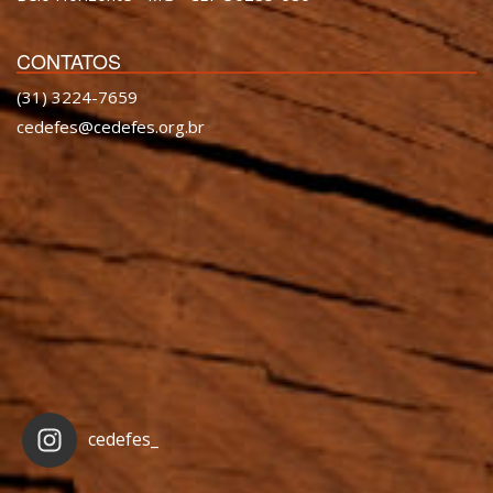
CONTATOS
(31) 3224-7659
cedefes@cedefes.org.br
cedefes_