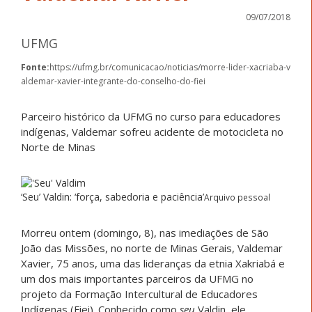
09/07/2018
UFMG
Fonte:
https://ufmg.br/comunicacao/noticias/morre-lider-xacriaba-v
aldemar-xavier-integrante-do-conselho-do-fiei
Parceiro histórico da UFMG no curso para educadores
indígenas, Valdemar sofreu acidente de motocicleta no
Norte de Minas
‘Seu’ Valdin: ‘força, sabedoria e paciência’
Arquivo pessoal
Morreu ontem (domingo, 8), nas imediações de São
João das Missões, no norte de Minas Gerais, Valdemar
Xavier, 75 anos, uma das lideranças da etnia Xakriabá e
um dos mais importantes parceiros da UFMG no
projeto da Formação Intercultural de Educadores
Indígenas (Fiei). Conhecido como
seu
Valdin, ele