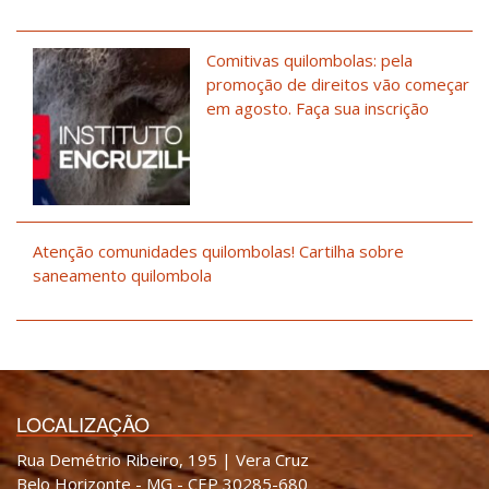
Comitivas quilombolas: pela
promoção de direitos vão começar
em agosto. Faça sua inscrição
Atenção comunidades quilombolas! Cartilha sobre
saneamento quilombola
LOCALIZAÇÃO
Rua Demétrio Ribeiro, 195 | Vera Cruz
Belo Horizonte - MG - CEP 30285-680