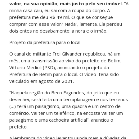
valor, na sua opinião, mais justo pelo seu imóvel.
“A
minha casa caiu, eu saí com a roupa do corpo. A
prefeitura me deu R$ 49 mil. O que se consegue
comprar com esse valor? Nada”, lamenta. Ela perdeu
dois entes no desabamento: a nora e o irmão.
Projeto da prefeitura para o local
O canal do militante Frei Gilvander republicou, há um
mês, uma transmissão ao vivo do prefeito de Betim,
Vittorio Medioli (PSD), anunciando o projeto da
Prefeitura de Betim para o local. O vídeo teria sido
veiculado em agosto de 2021.
“Naquela região do Beco Fagundes, do jeito que eu
desenhei, será feita uma terraplanagem e nos terrenos
(…) terá um paisagismo, uma quadra e um centro de
comércio. Vai ter um teleférico, na encosta vai ter um
paisagismo e uma cachoeira artificial”, anunciou o
prefeito.
A lembrança do vídeo levantou ainda mais a dúvidas da