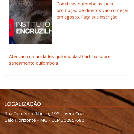
Comitivas quilombolas: pela
promoção de direitos vão começar
em agosto. Faça sua inscrição
Atenção comunidades quilombolas! Cartilha sobre
saneamento quilombola
LOCALIZAÇÃO
Rua Demétrio Ribeiro, 195 | Vera Cruz
Belo Horizonte - MG - CEP 30285-680