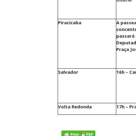
Piracicaba
A passea
concentr
passará
Deputad
Praça Jo
Salvador
16h
– Ca
Volta Redonda
17h
–
Pra