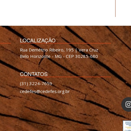
LOCALIZAÇÃO
Rua Demétrio Ribeiro, 195 | Vera Cruz
Belo Horizonte - MG - CEP 30285-680
CONTATOS
(31) 3224-7659
cedefes@cedefes.org.br