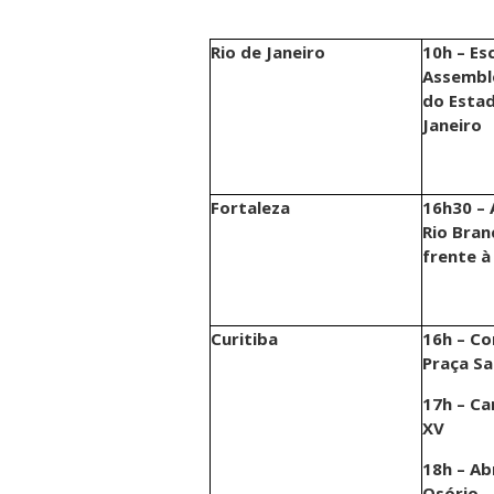
Rio de Janeiro
10h
– Es
Assemble
do Estad
Janeiro
Fortaleza
16h30
– 
Rio Bran
frente à
Curitiba
16h
– Co
Praça S
17h
– Ca
XV
18h
– Ab
Osório