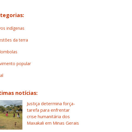
tegorias:
os indígenas
stões da terra
lombolas
imento popular
al
timas notícias:
Justiça determina força-
tarefa para enfrentar
crise humanitária dos
Maxakali em Minas Gerais