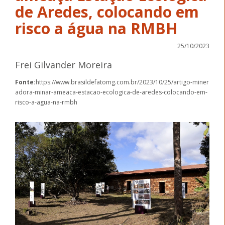
de Aredes, colocando em
risco a água na RMBH
25/10/2023
Frei Gilvander Moreira
Fonte:
https://www.brasildefatomg.com.br/2023/10/25/artigo-miner
adora-minar-ameaca-estacao-ecologica-de-aredes-colocando-em-
risco-a-agua-na-rmbh