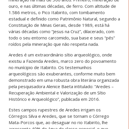
ouro, e nas últimas décadas, de ferro. Com altitude de
1.586 metros, o Pico Itabirito, com tombamento
estadual e definido como Patrimônio Natural, segundo a
Constituição de Minas Gerais, desde 1989, está há
várias décadas como “Jesus na Cruz”, dilacerado, com
todo o seu entorno carcomido, sua base e seus “pés”
roídos pela mineração que não respeita nada.
Aredes é um extraordinário sítio arqueológico, onde
existiu a Fazenda Aredes, marco zero do povoamento
no munícipio de Itabirito. Os testemunhos
arqueológicos são exuberantes, conforme muito bem
demonstrado em uma robusta obra literária organizada
pela pesquisadora Alenice Baeta intitulado: “Aredes –
Recuperação Ambiental e Valorização de um Sítio
Histórico e Arqueológico”, publicada em 2016.
Estes campos rupestres de Aredes irrigam os
Córregos Silva e Aredes, que se tornam o Córrego
Mata-Porcos que, ao desaguar no rio Itabirito, lhe
acrescenta 40% de água de classe especial, o que