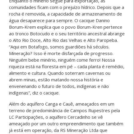
Enquanto o minério segue para exportação, as
comunidades ficam com o prejuízo hídrico. Depois que a
rocha é removida, a capacidade de armazenamento de
água desaparece para sempre. O cacique Danino
Borum-Krem explica que o povo Borum-Kren pertence
ao tronco Botocudo e o seu território ancestral abrange
o Alto Rio Doce, Alto Rio das Velhas e Alto Paropeba.
“Aqui em Botafogo, somos guardiões há séculos.
Mineração? Isso é morte disfarçada de progresso.
Ninguém bebe minério, ninguém come ferro! Nossa
riqueza está na floresta em pé – cada planta é remédio,
alimento e cultura. Quando soterram cavernas ou
abrem minas, estão matando nossa história e
envenenando o futuro de todos, indígenas e não
indígenas”, diz o cacique.
Além do aquífero Canga e Cauê, ameaçados em um
terreno de predominância de Campos Rupestres pela
LC Participações, o aquífero Cercadinho se vê
ameaçado por um outro empreendimento que também
já está em operação, da RS Mineração Ltda que