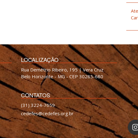
Ate
Car
LOCALIZAÇÃO
Rua Demétrio Ribeiro, 195 | Vera Cruz
Belo Horizonte - MG - CEP 30285-680
CONTATOS
(31) 3224-7659
cedefes@cedefes.org.br