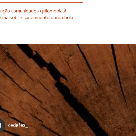
nção comunidades quilombolas!
tilha sobre saneamento quilombola
cedefes_