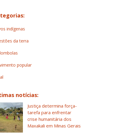
tegorias:
os indígenas
stões da terra
lombolas
imento popular
al
timas notícias:
Justiça determina força-
tarefa para enfrentar
crise humanitária dos
Maxakali em Minas Gerais