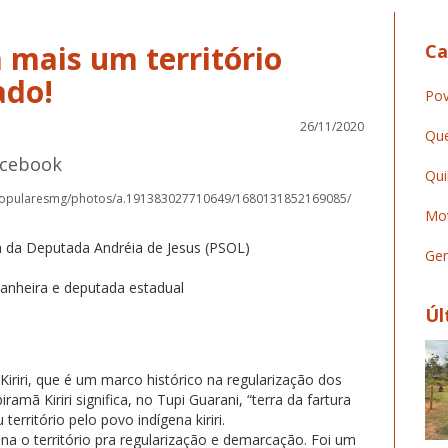
 mais um território
Ca
ado!
Pov
26/11/2020
Que
acebook
Qui
popularesmg/photos/a.191383027710649/1680131852169085/
Mov
ia da Deputada Andréia de Jesus (PSOL)
Ger
nheira e deputada estadual
Úl
iriri, que é um marco histórico na regularização dos
iramã Kiriri significa, no Tupi Guarani, “terra da fartura
território pelo povo indígena kiriri.
a o território pra regularização e demarcação. Foi um